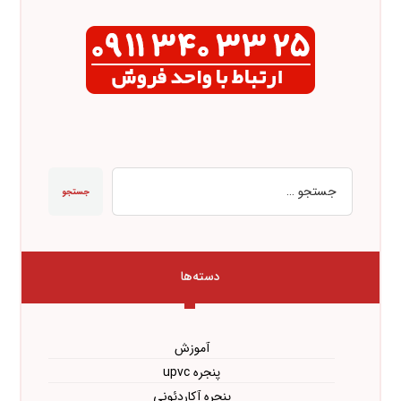
جستجو
دسته‌ها
آموزش
پنجره upvc
پنجره آکاردئونی