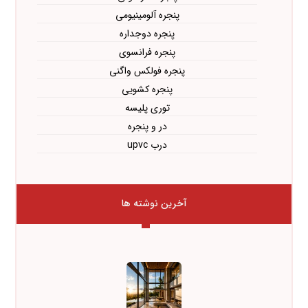
پنجره آلومینیومی
پنجره دوجداره
پنجره فرانسوی
پنجره فولکس واگنی
پنجره کشویی
توری پلیسه
در و پنجره
درب upvc
آخرین نوشته ها