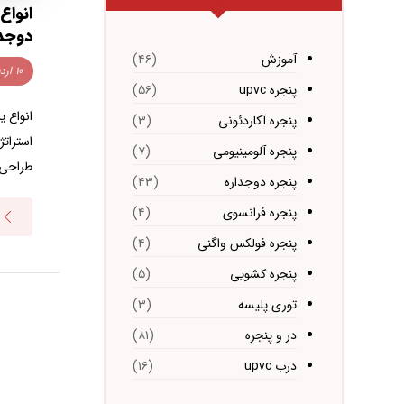
انواع
دوجدا
آموزش
(۴۶)
۱۰ اردیبهشت ۱۴۰۴
پنجره upvc
(۵۶)
انواع ی
پنجره آکاردئونی
(۳)
استراتژ
پنجره آلومینیومی
(۷)
طراحی 
پنجره دوجداره
(۴۳)
پنجره فرانسوی
(۴)
پنجره فولکس واگنی
(۴)
پنجره کشویی
(۵)
توری پلیسه
(۳)
در و پنجره
(۸۱)
درب upvc
(۱۶)