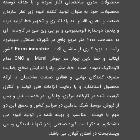
محصولات مدرن ساختمانی آغاز نموده و با هدف توسعه
محصولات خود به عنوان تولید کننده انبوه زیر نظر سازمان
صنعت و معدن، اقدام به راه اندازي و تجهیز خط تولید درب
و پنجره دوجداره آلومینیومی و یو پی وي سی در کارخانه اي
به مساحت ۲۰۰۰ متر مربع واقع در شهرك صنعتی سپیدرود
رشت با بهره گیري از ماشین آلات
Form industrie
کشور
ایتالیا و خط لاین چهار سر جوش Mural و
CNC
تمام
اتوماتیک نموده است. خط مشی پادرا افزایش سطح رضایت
مصرف کنندگان نهایی و فعالان صنعت ساختمان با ارائه
محصول استاندارد و با رعایت الزامات فنی تولید و کنترل
کیفیت شده در کارخانه مرکزي، چابکی در خدمات قبل و پس
از فروش توسط شبکه عاملین در سراسر کشور و تحقق این دو
مهم با قیمت مناسب و بهینه شده در تولید انبوه می
باشد،لازم به ذکر است گروه صنعتی پادرا تنها نمایندگی رسمی
ویستابست در استان گیلان می باشد.