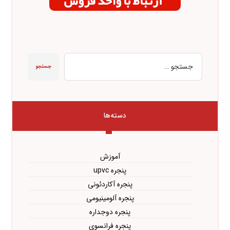
جستجو
دسته‌ها
آموزش
پنجره upvc
پنجره آکاردئونی
پنجره آلومینیومی
پنجره دوجداره
پنجره فرانسوی