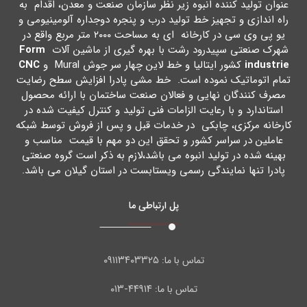
عنوان تولید کننده انبوه زیر نظر سازمان صنعت و معدن، اقدام به
راه اندازي و تجهیز خط تولید درب و پنجره دوجداره آلومینیومی و
یو پی وي سی در کارخانه اي به مساحت ۲۰۰۰ متر مربع واقع در
شهرك صنعتی سپیدرود رشت با بهره گیري از ماشین آلات
Form
industrie
کشور ایتالیا و خط لاین چهار سر جوش Mural و
CNC
تمام اتوماتیک نموده است. خط مشی پادرا افزایش سطح رضایت
مصرف کنندگان نهایی و فعالان صنعت ساختمان با ارائه محصول
استاندارد و با رعایت الزامات فنی تولید و کنترل کیفیت شده در
کارخانه مرکزي، چابکی در خدمات قبل و پس از فروش توسط شبکه
عاملین در سراسر کشور و تحقق این دو مهم با قیمت مناسب و
بهینه شده در تولید انبوه می باشد،لازم به ذکر است گروه صنعتی
پادرا تنها نمایندگی رسمی ویستابست در استان گیلان می باشد.
پل ارتباطی ما
۰۹۱۱۳۴۰۳۳۲۵
تماس با ما:
۴۴۹۱۴-۰۱۳
تماس با ما: