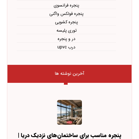
پنجره فرانسوی
پنجره فولکس واگنی
پنجره کشویی
توری پلیسه
در و پنجره
درب upvc
آخرین نوشته ها
پنجره مناسب برای ساختمان‌های نزدیک دریا |