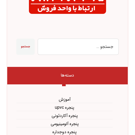
جستجو
دسته‌ها
آموزش
پنجره upvc
پنجره آکاردئونی
پنجره آلومینیومی
پنجره دوجداره