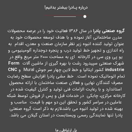
درباره پـادرا بیشتر بدانیم!
گروه صنعتی پادرا
در سال ۱۳۸۶ فعالیت خود را در عرصه محصولات
مدرن ساختمانی آغاز نموده و با هدف توسعه محصولات خود به
عنوان تولید کننده انبوه زیر نظر سازمان صنعت و معدن، اقدام به
راه اندازي و تجهیز خط تولید درب و پنجره دوجداره آلومینیومی و
یو پی وي سی در کارخانه اي به مساحت ۲۰۰۰ متر مربع واقع در
شهرك صنعتی سپیدرود رشت با بهره گیري از ماشین آلات
Form
industrie
کشور ایتالیا و خط لاین چهار سر جوش Mural و
CNC
تمام اتوماتیک نموده است. خط مشی پادرا افزایش سطح رضایت
مصرف کنندگان نهایی و فعالان صنعت ساختمان با ارائه محصول
استاندارد و با رعایت الزامات فنی تولید و کنترل کیفیت شده در
کارخانه مرکزي، چابکی در خدمات قبل و پس از فروش توسط شبکه
عاملین در سراسر کشور و تحقق این دو مهم با قیمت مناسب و
بهینه شده در تولید انبوه می باشد،لازم به ذکر است گروه صنعتی
پادرا تنها نمایندگی رسمی ویستابست در استان گیلان می باشد.
پل ارتباطی ما