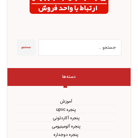
جستجو
دسته‌ها
آموزش
پنجره upvc
پنجره آکاردئونی
پنجره آلومینیومی
پنجره دوجداره