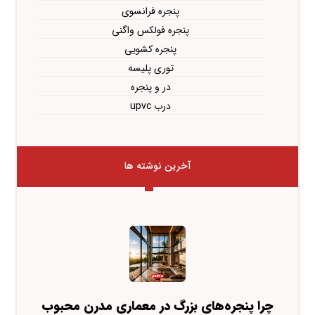
پنجره فرانسوی
پنجره فولکس واگنی
پنجره کشویی
توری پلیسه
در و پنجره
درب upvc
آخرین نوشته ها
چرا پنجره‌های بزرگ در معماری مدرن محبوب