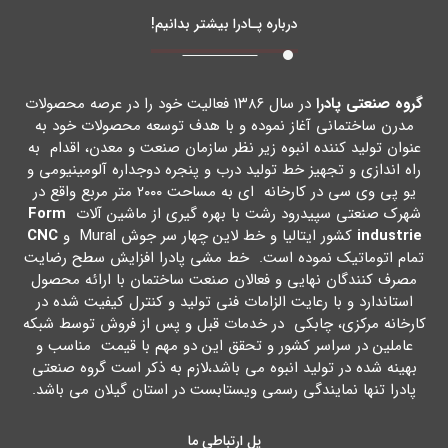
درباره پـادرا بیشتر بدانیم!
گروه صنعتی پادرا
در سال ۱۳۸۶ فعالیت خود را در عرصه محصولات
مدرن ساختمانی آغاز نموده و با هدف توسعه محصولات خود به
عنوان تولید کننده انبوه زیر نظر سازمان صنعت و معدن، اقدام به
راه اندازي و تجهیز خط تولید درب و پنجره دوجداره آلومینیومی و
یو پی وي سی در کارخانه اي به مساحت ۲۰۰۰ متر مربع واقع در
شهرك صنعتی سپیدرود رشت با بهره گیري از ماشین آلات
Form
industrie
کشور ایتالیا و خط لاین چهار سر جوش Mural و
CNC
تمام اتوماتیک نموده است. خط مشی پادرا افزایش سطح رضایت
مصرف کنندگان نهایی و فعالان صنعت ساختمان با ارائه محصول
استاندارد و با رعایت الزامات فنی تولید و کنترل کیفیت شده در
کارخانه مرکزي، چابکی در خدمات قبل و پس از فروش توسط شبکه
عاملین در سراسر کشور و تحقق این دو مهم با قیمت مناسب و
بهینه شده در تولید انبوه می باشد،لازم به ذکر است گروه صنعتی
پادرا تنها نمایندگی رسمی ویستابست در استان گیلان می باشد.
پل ارتباطی ما