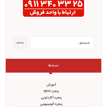
جستجو
دسته‌ها
آموزش
پنجره upvc
پنجره آکاردئونی
پنجره آلومینیومی