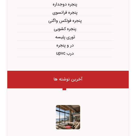
پنجره دوجداره
پنجره فرانسوی
پنجره فولکس واگنی
پنجره کشویی
توری پلیسه
در و پنجره
درب upvc
آخرین نوشته ها