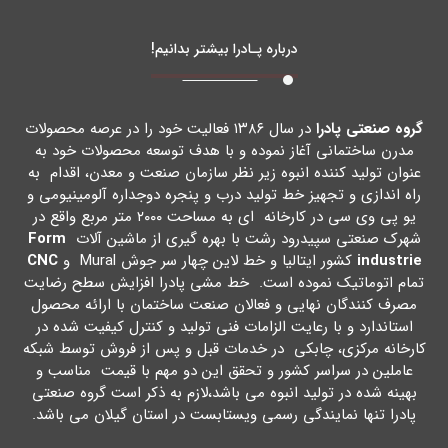
درباره پـادرا بیشتر بدانیم!
گروه صنعتی پادرا
در سال ۱۳۸۶ فعالیت خود را در عرصه محصولات
مدرن ساختمانی آغاز نموده و با هدف توسعه محصولات خود به
عنوان تولید کننده انبوه زیر نظر سازمان صنعت و معدن، اقدام به
راه اندازي و تجهیز خط تولید درب و پنجره دوجداره آلومینیومی و
یو پی وي سی در کارخانه اي به مساحت ۲۰۰۰ متر مربع واقع در
شهرك صنعتی سپیدرود رشت با بهره گیري از ماشین آلات
Form
industrie
کشور ایتالیا و خط لاین چهار سر جوش Mural و
CNC
تمام اتوماتیک نموده است. خط مشی پادرا افزایش سطح رضایت
مصرف کنندگان نهایی و فعالان صنعت ساختمان با ارائه محصول
استاندارد و با رعایت الزامات فنی تولید و کنترل کیفیت شده در
کارخانه مرکزي، چابکی در خدمات قبل و پس از فروش توسط شبکه
عاملین در سراسر کشور و تحقق این دو مهم با قیمت مناسب و
بهینه شده در تولید انبوه می باشد،لازم به ذکر است گروه صنعتی
پادرا تنها نمایندگی رسمی ویستابست در استان گیلان می باشد.