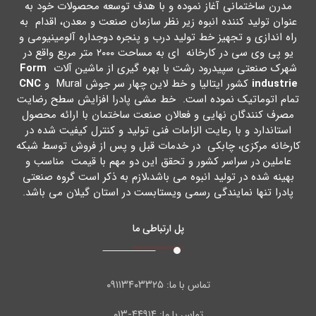
مدرن ساختمانی آغاز نموده و با هدف توسعه محصولات خود به
عنوان تولید کننده انبوه زیر نظر سازمان صنعت و معدن، اقدام به
راه اندازي و تجهیز خط تولید درب و پنجره دوجداره آلومینیومی و
یو پی وي سی در کارخانه اي به مساحت ۲۰۰۰ متر مربع واقع در
شهرك صنعتی سپیدرود رشت با بهره گیري از ماشین آلات
Form
industrie
کشور ایتالیا و خط لاین چهار سر جوش Mural و
CNC
تمام اتوماتیک نموده است. خط مشی پادرا افزایش سطح رضایت
مصرف کنندگان نهایی و فعالان صنعت ساختمان با ارائه محصول
استاندارد و با رعایت الزامات فنی تولید و کنترل کیفیت شده در
کارخانه مرکزي، چابکی در خدمات قبل و پس از فروش توسط شبکه
عاملین در سراسر کشور و تحقق این دو مهم با قیمت مناسب و
بهینه شده در تولید انبوه می باشد،لازم به ذکر است گروه صنعتی
پادرا تنها نمایندگی رسمی ویستابست در استان گیلان می باشد.
پل ارتباطی ما
۰۹۱۱۳۴۰۳۳۲۵
تماس با ما:
۴۴۹۱۴-۰۱۳
تماس با ما: