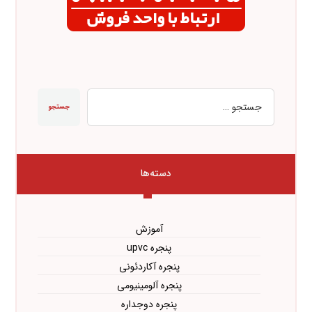
جستجو
دسته‌ها
آموزش
پنجره upvc
پنجره آکاردئونی
پنجره آلومینیومی
پنجره دوجداره