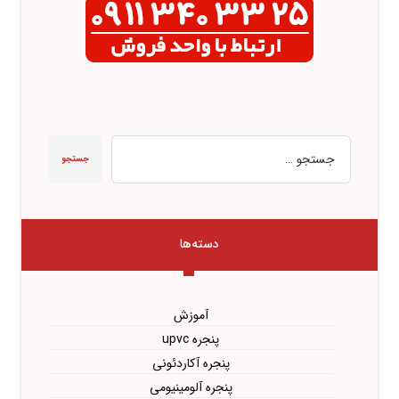
جستجو
دسته‌ها
آموزش
پنجره upvc
پنجره آکاردئونی
پنجره آلومینیومی