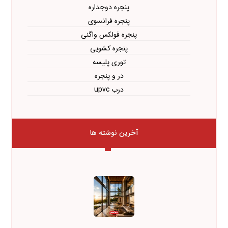
پنجره دوجداره
پنجره فرانسوی
پنجره فولکس واگنی
پنجره کشویی
توری پلیسه
در و پنجره
درب upvc
آخرین نوشته ها