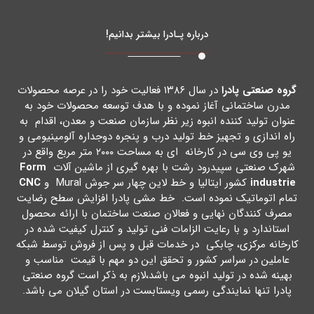
درباره پـادرا بیشتر بدانیم!
گروه صنعتی پادرا
در سال ۱۳۸۶ فعالیت خود را در عرصه محصولات
مدرن ساختمانی آغاز نموده و با هدف توسعه محصولات خود به
عنوان تولید کننده انبوه زیر نظر سازمان صنعت و معدن، اقدام به
راه اندازي و تجهیز خط تولید درب و پنجره دوجداره آلومینیومی و
یو پی وي سی در کارخانه اي به مساحت ۲۰۰۰ متر مربع واقع در
شهرك صنعتی سپیدرود رشت با بهره گیري از ماشین آلات
Form
industrie
کشور ایتالیا و خط لاین چهار سر جوش Mural و
CNC
تمام اتوماتیک نموده است. خط مشی پادرا افزایش سطح رضایت
مصرف کنندگان نهایی و فعالان صنعت ساختمان با ارائه محصول
استاندارد و با رعایت الزامات فنی تولید و کنترل کیفیت شده در
کارخانه مرکزي، چابکی در خدمات قبل و پس از فروش توسط شبکه
عاملین در سراسر کشور و تحقق این دو مهم با قیمت مناسب و
بهینه شده در تولید انبوه می باشد،لازم به ذکر است گروه صنعتی
پادرا تنها نمایندگی رسمی ویستابست در استان گیلان می باشد.