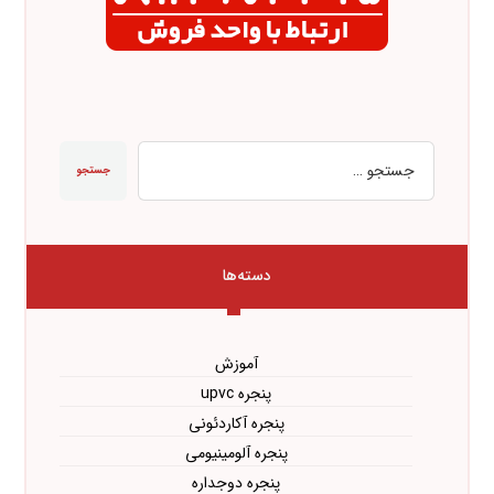
جستجو
دسته‌ها
آموزش
پنجره upvc
پنجره آکاردئونی
پنجره آلومینیومی
پنجره دوجداره