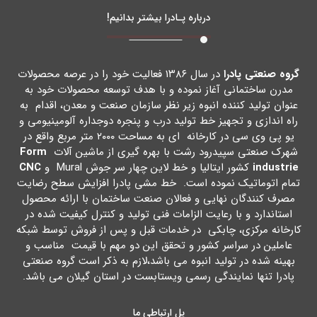
درباره پـادرا بیشتر بدانیم!
گروه صنعتی پادرا
در سال ۱۳۸۶ فعالیت خود را در عرصه محصولات
مدرن ساختمانی آغاز نموده و با هدف توسعه محصولات خود به
عنوان تولید کننده انبوه زیر نظر سازمان صنعت و معدن، اقدام به
راه اندازي و تجهیز خط تولید درب و پنجره دوجداره آلومینیومی و
یو پی وي سی در کارخانه اي به مساحت ۲۰۰۰ متر مربع واقع در
شهرك صنعتی سپیدرود رشت با بهره گیري از ماشین آلات
Form
industrie
کشور ایتالیا و خط لاین چهار سر جوش Mural و
CNC
تمام اتوماتیک نموده است. خط مشی پادرا افزایش سطح رضایت
مصرف کنندگان نهایی و فعالان صنعت ساختمان با ارائه محصول
استاندارد و با رعایت الزامات فنی تولید و کنترل کیفیت شده در
کارخانه مرکزي، چابکی در خدمات قبل و پس از فروش توسط شبکه
عاملین در سراسر کشور و تحقق این دو مهم با قیمت مناسب و
بهینه شده در تولید انبوه می باشد،لازم به ذکر است گروه صنعتی
پادرا تنها نمایندگی رسمی ویستابست در استان گیلان می باشد.
پل ارتباطی ما