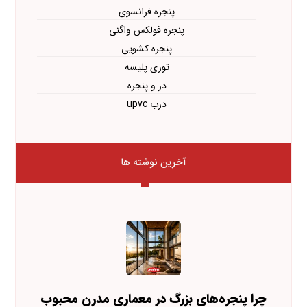
پنجره فرانسوی
پنجره فولکس واگنی
پنجره کشویی
توری پلیسه
در و پنجره
درب upvc
آخرین نوشته ها
چرا پنجره‌های بزرگ در معماری مدرن محبوب