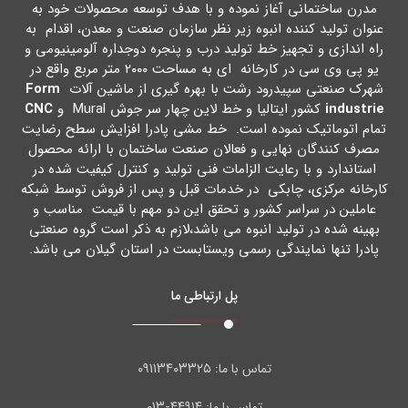
مدرن ساختمانی آغاز نموده و با هدف توسعه محصولات خود به
عنوان تولید کننده انبوه زیر نظر سازمان صنعت و معدن، اقدام به
راه اندازي و تجهیز خط تولید درب و پنجره دوجداره آلومینیومی و
یو پی وي سی در کارخانه اي به مساحت ۲۰۰۰ متر مربع واقع در
شهرك صنعتی سپیدرود رشت با بهره گیري از ماشین آلات
Form
industrie
کشور ایتالیا و خط لاین چهار سر جوش Mural و
CNC
تمام اتوماتیک نموده است. خط مشی پادرا افزایش سطح رضایت
مصرف کنندگان نهایی و فعالان صنعت ساختمان با ارائه محصول
استاندارد و با رعایت الزامات فنی تولید و کنترل کیفیت شده در
کارخانه مرکزي، چابکی در خدمات قبل و پس از فروش توسط شبکه
عاملین در سراسر کشور و تحقق این دو مهم با قیمت مناسب و
بهینه شده در تولید انبوه می باشد،لازم به ذکر است گروه صنعتی
پادرا تنها نمایندگی رسمی ویستابست در استان گیلان می باشد.
پل ارتباطی ما
۰۹۱۱۳۴۰۳۳۲۵
تماس با ما:
۴۴۹۱۴-۰۱۳
تماس با ما: