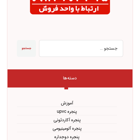
جستجو
دسته‌ها
آموزش
پنجره upvc
پنجره آکاردئونی
پنجره آلومینیومی
پنجره دوجداره