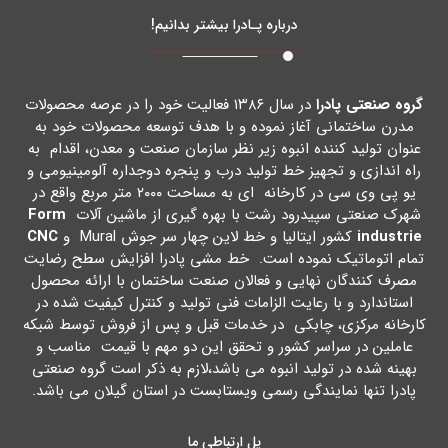
درباره پـادرا بیشتر بدانیم!
گروه صنعتی پادرا
در سال ۱۳۸۶ فعالیت خود را در عرصه محصولات
مدرن ساختمانی آغاز نموده و با هدف توسعه محصولات خود به
عنوان تولید کننده انبوه زیر نظر سازمان صنعت و معدن، اقدام به
راه اندازي و تجهیز خط تولید درب و پنجره دوجداره آلومینیومی و
یو پی وي سی در کارخانه اي به مساحت ۲۰۰۰ متر مربع واقع در
شهرك صنعتی سپیدرود رشت با بهره گیري از ماشین آلات
Form
industrie
کشور ایتالیا و خط لاین چهار سر جوش Mural و
CNC
تمام اتوماتیک نموده است. خط مشی پادرا افزایش سطح رضایت
مصرف کنندگان نهایی و فعالان صنعت ساختمان با ارائه محصول
استاندارد و با رعایت الزامات فنی تولید و کنترل کیفیت شده در
کارخانه مرکزي، چابکی در خدمات قبل و پس از فروش توسط شبکه
عاملین در سراسر کشور و تحقق این دو مهم با قیمت مناسب و
بهینه شده در تولید انبوه می باشد،لازم به ذکر است گروه صنعتی
پادرا تنها نمایندگی رسمی ویستابست در استان گیلان می باشد.
پل ارتباطی ما