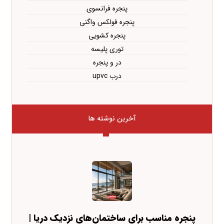
پنجره فرانسوی
پنجره فولکس واگنی
پنجره کشویی
توری پلیسه
در و پنجره
درب upvc
آخرین نوشته ها
پنجره مناسب برای ساختمان‌های نزدیک دریا |