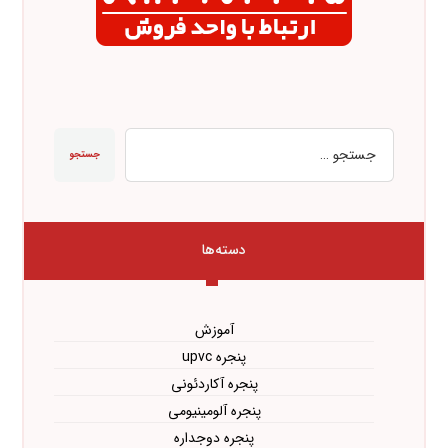
جستجو
دسته‌ها
آموزش
پنجره upvc
پنجره آکاردئونی
پنجره آلومینیومی
پنجره دوجداره