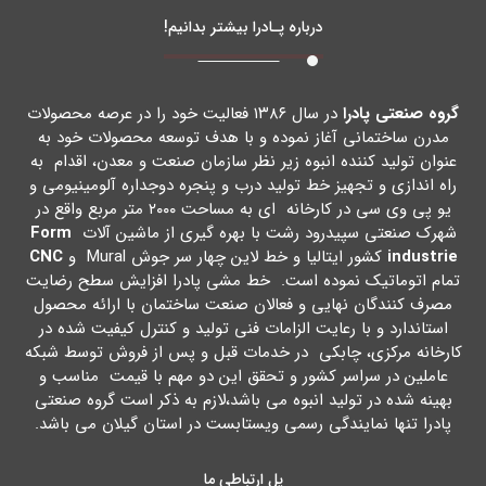
درباره پـادرا بیشتر بدانیم!
گروه صنعتی پادرا
در سال ۱۳۸۶ فعالیت خود را در عرصه محصولات
مدرن ساختمانی آغاز نموده و با هدف توسعه محصولات خود به
عنوان تولید کننده انبوه زیر نظر سازمان صنعت و معدن، اقدام به
راه اندازي و تجهیز خط تولید درب و پنجره دوجداره آلومینیومی و
یو پی وي سی در کارخانه اي به مساحت ۲۰۰۰ متر مربع واقع در
شهرك صنعتی سپیدرود رشت با بهره گیري از ماشین آلات
Form
industrie
کشور ایتالیا و خط لاین چهار سر جوش Mural و
CNC
تمام اتوماتیک نموده است. خط مشی پادرا افزایش سطح رضایت
مصرف کنندگان نهایی و فعالان صنعت ساختمان با ارائه محصول
استاندارد و با رعایت الزامات فنی تولید و کنترل کیفیت شده در
کارخانه مرکزي، چابکی در خدمات قبل و پس از فروش توسط شبکه
عاملین در سراسر کشور و تحقق این دو مهم با قیمت مناسب و
بهینه شده در تولید انبوه می باشد،لازم به ذکر است گروه صنعتی
پادرا تنها نمایندگی رسمی ویستابست در استان گیلان می باشد.
پل ارتباطی ما