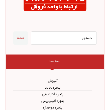
جستجو
دسته‌ها
آموزش
پنجره upvc
پنجره آکاردئونی
پنجره آلومینیومی
پنجره دوجداره