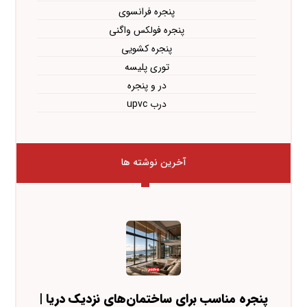
پنجره فرانسوی
پنجره فولکس واگنی
پنجره کشویی
توری پلیسه
در و پنجره
درب upvc
آخرین نوشته ها
پنجره مناسب برای ساختمان‌های نزدیک دریا |