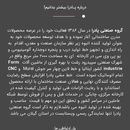
درباره پـادرا بیشتر بدانیم!
گروه صنعتی پادرا
در سال ۱۳۸۶ فعالیت خود را در عرصه محصولات
مدرن ساختمانی آغاز نموده و با هدف توسعه محصولات خود به
عنوان تولید کننده انبوه زیر نظر سازمان صنعت و معدن، اقدام به
راه اندازي و تجهیز خط تولید درب و پنجره دوجداره آلومینیومی و
یو پی وي سی در کارخانه اي به مساحت ۲۰۰۰ متر مربع واقع در
شهرك صنعتی سپیدرود رشت با بهره گیري از ماشین آلات
Form
industrie
کشور ایتالیا و خط لاین چهار سر جوش Mural و
CNC
تمام اتوماتیک نموده است. خط مشی پادرا افزایش سطح رضایت
مصرف کنندگان نهایی و فعالان صنعت ساختمان با ارائه محصول
استاندارد و با رعایت الزامات فنی تولید و کنترل کیفیت شده در
کارخانه مرکزي، چابکی در خدمات قبل و پس از فروش توسط شبکه
عاملین در سراسر کشور و تحقق این دو مهم با قیمت مناسب و
بهینه شده در تولید انبوه می باشد،لازم به ذکر است گروه صنعتی
پادرا تنها نمایندگی رسمی ویستابست در استان گیلان می باشد.
پل ارتباطی ما