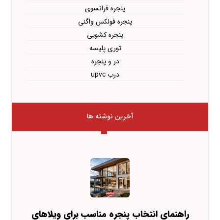
پنجره فرانسوی
پنجره فولکس واگنی
پنجره کشویی
توری پلیسه
در و پنجره
درب upvc
آخرین نوشته ها
راهنمای انتخاب پنجره مناسب برای ویلاهای