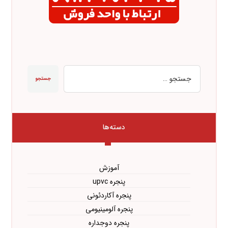
جستجو
دسته‌ها
آموزش
پنجره upvc
پنجره آکاردئونی
پنجره آلومینیومی
پنجره دوجداره