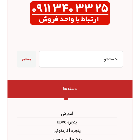
جستجو
دسته‌ها
آموزش
پنجره upvc
پنجره آکاردئونی
پنجره آلومینیومی