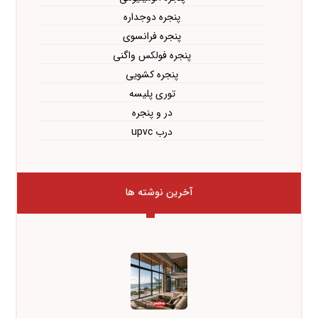
پنجره دوجداره
پنجره فرانسوی
پنجره فولکس واگنی
پنجره کشویی
توری پلیسه
در و پنجره
درب upvc
آخرین نوشته ها