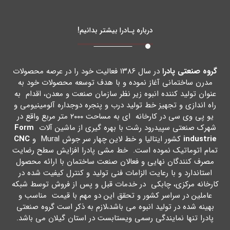
درباره پـادرا بیشتر بدانیم!
گروه صنعتی پادرا
در سال ۱۳۸۶ فعالیت خود را در عرصه محصولات
مدرن ساختمانی آغاز نموده و با هدف توسعه محصولات خود به
عنوان تولید کننده انبوه زیر نظر سازمان صنعت و معدن، اقدام به
راه اندازي و تجهیز خط تولید درب و پنجره دوجداره آلومینیومی و
یو پی وي سی در کارخانه اي به مساحت ۲۰۰۰ متر مربع واقع در
شهرك صنعتی سپیدرود رشت با بهره گیري از ماشین آلات
Form
industrie
کشور ایتالیا و خط لاین چهار سر جوش Mural و
CNC
تمام اتوماتیک نموده است. خط مشی پادرا افزایش سطح رضایت
مصرف کنندگان نهایی و فعالان صنعت ساختمان با ارائه محصول
استاندارد و با رعایت الزامات فنی تولید و کنترل کیفیت شده در
کارخانه مرکزي، چابکی در خدمات قبل و پس از فروش توسط شبکه
عاملین در سراسر کشور و تحقق این دو مهم با قیمت مناسب و
بهینه شده در تولید انبوه می باشد،لازم به ذکر است گروه صنعتی
پادرا تنها نمایندگی رسمی ویستابست در استان گیلان می باشد.