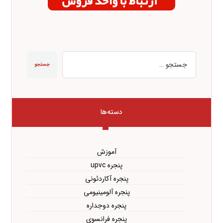
جستجو
دسته‌ها
آموزش
پنجره upvc
پنجره آکاردئونی
پنجره آلومینیومی
پنجره دوجداره
پنجره فرانسوی