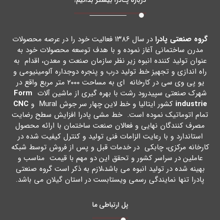
گروه صنعتی پادرا
در سال ۱۳۸۶ فعالیت خود را در عرصه محصولات
مدرن ساختمانی آغاز نموده و با هدف توسعه محصولات خود به
عنوان تولید کننده انبوه زیر نظر سازمان صنعت و معدن، اقدام به
راه اندازي و تجهیز خط تولید درب و پنجره دوجداره آلومینیومی و
یو پی وي سی در کارخانه اي به مساحت ۲۰۰۰ متر مربع واقع در
شهرك صنعتی سپیدرود رشت با بهره گیري از ماشین آلات
Form
industrie
کشور ایتالیا و خط لاین چهار سر جوش Mural و
CNC
تمام اتوماتیک نموده است. خط مشی پادرا افزایش سطح رضایت
مصرف کنندگان نهایی و فعالان صنعت ساختمان با ارائه محصول
استاندارد و با رعایت الزامات فنی تولید و کنترل کیفیت شده در
کارخانه مرکزي، چابکی در خدمات قبل و پس از فروش توسط شبکه
عاملین در سراسر کشور و تحقق این دو مهم با قیمت مناسب و
بهینه شده در تولید انبوه می باشد،لازم به ذکر است گروه صنعتی
پادرا تنها نمایندگی رسمی ویستابست در استان گیلان می باشد.
پل ارتباطی ما