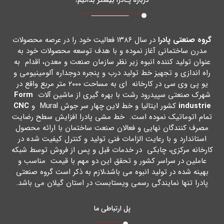
گروه صنعتی پادرا
در سال ۱۳۸۶ فعالیت خود را در عرصه محصولات
مدرن ساختمانی آغاز نموده و با هدف توسعه محصولات خود به
عنوان تولید کننده انبوه زیر نظر سازمان صنعت و معدن، اقدام به
راه اندازي و تجهیز خط تولید درب و پنجره دوجداره آلومینیومی و
یو پی وي سی در کارخانه اي به مساحت ۲۰۰۰ متر مربع واقع در
شهرك صنعتی سپیدرود رشت با بهره گیري از ماشین آلات
Form
industrie
کشور ایتالیا و خط لاین چهار سر جوش Mural و
CNC
تمام اتوماتیک نموده است. خط مشی پادرا افزایش سطح رضایت
مصرف کنندگان نهایی و فعالان صنعت ساختمان با ارائه محصول
استاندارد و با رعایت الزامات فنی تولید و کنترل کیفیت شده در
کارخانه مرکزي، چابکی در خدمات قبل و پس از فروش توسط شبکه
عاملین در سراسر کشور و تحقق این دو مهم با قیمت مناسب و
بهینه شده در تولید انبوه می باشد،لازم به ذکر است گروه صنعتی
پادرا تنها نمایندگی رسمی ویستابست در استان گیلان می باشد.
پل ارتباطی ما