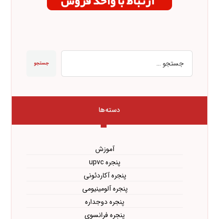
جستجو
دسته‌ها
آموزش
پنجره upvc
پنجره آکاردئونی
پنجره آلومینیومی
پنجره دوجداره
پنجره فرانسوی