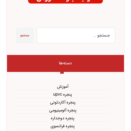
جستجو
دسته‌ها
آموزش
پنجره upvc
پنجره آکاردئونی
پنجره آلومینیومی
پنجره دوجداره
پنجره فرانسوی