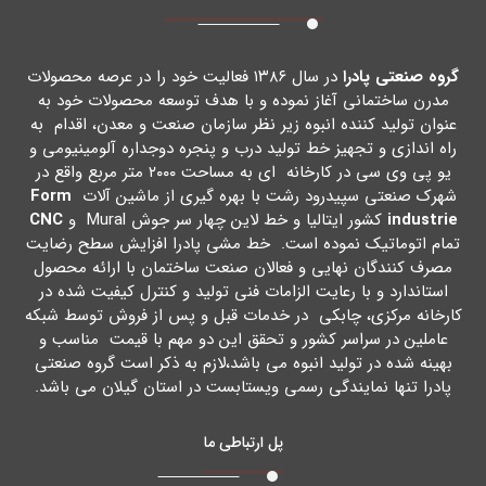
گروه صنعتی پادرا
در سال ۱۳۸۶ فعالیت خود را در عرصه محصولات
مدرن ساختمانی آغاز نموده و با هدف توسعه محصولات خود به
عنوان تولید کننده انبوه زیر نظر سازمان صنعت و معدن، اقدام به
راه اندازي و تجهیز خط تولید درب و پنجره دوجداره آلومینیومی و
یو پی وي سی در کارخانه اي به مساحت ۲۰۰۰ متر مربع واقع در
شهرك صنعتی سپیدرود رشت با بهره گیري از ماشین آلات
Form
industrie
کشور ایتالیا و خط لاین چهار سر جوش Mural و
CNC
تمام اتوماتیک نموده است. خط مشی پادرا افزایش سطح رضایت
مصرف کنندگان نهایی و فعالان صنعت ساختمان با ارائه محصول
استاندارد و با رعایت الزامات فنی تولید و کنترل کیفیت شده در
کارخانه مرکزي، چابکی در خدمات قبل و پس از فروش توسط شبکه
عاملین در سراسر کشور و تحقق این دو مهم با قیمت مناسب و
بهینه شده در تولید انبوه می باشد،لازم به ذکر است گروه صنعتی
پادرا تنها نمایندگی رسمی ویستابست در استان گیلان می باشد.
پل ارتباطی ما