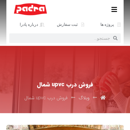
پروژه ها
ثبت سفارش
درباره پادرا
فروش درب upvc شمال
وبلاگ
فروش درب upvc شمال