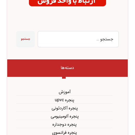
جستجو
دسته‌ها
آموزش
پنجره upvc
پنجره آکاردئونی
پنجره آلومینیومی
پنجره دوجداره
پنجره فرانسوی