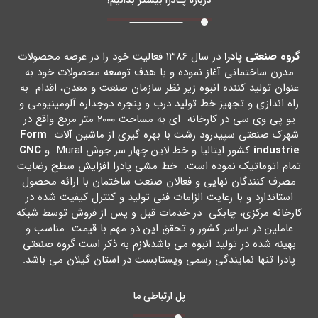
گروه صنعتی پادرا
در سال ۱۳۸۶ فعالیت خود را در عرصه محصولات
مدرن ساختمانی آغاز نموده و با هدف توسعه محصولات خود به
عنوان تولید کننده انبوه زیر نظر سازمان صنعت و معدن، اقدام به
راه اندازي و تجهیز خط تولید درب و پنجره دوجداره آلومینیومی و
یو پی وي سی در کارخانه اي به مساحت ۲۰۰۰ متر مربع واقع در
شهرك صنعتی سپیدرود رشت با بهره گیري از ماشین آلات
Form
industrie
کشور ایتالیا و خط لاین چهار سر جوش Mural و
CNC
تمام اتوماتیک نموده است. خط مشی پادرا افزایش سطح رضایت
مصرف کنندگان نهایی و فعالان صنعت ساختمان با ارائه محصول
استاندارد و با رعایت الزامات فنی تولید و کنترل کیفیت شده در
کارخانه مرکزي، چابکی در خدمات قبل و پس از فروش توسط شبکه
عاملین در سراسر کشور و تحقق این دو مهم با قیمت مناسب و
بهینه شده در تولید انبوه می باشد،لازم به ذکر است گروه صنعتی
پادرا تنها نمایندگی رسمی ویستابست در استان گیلان می باشد.
پل ارتباطی ما