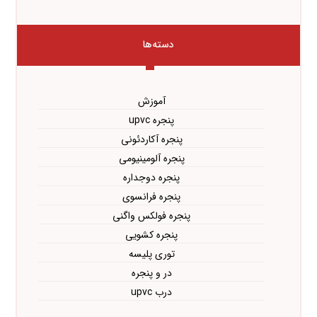
دسته‌ها
آموزش
پنجره upvc
پنجره آکاردئونی
پنجره آلومینیومی
پنجره دوجداره
پنجره فرانسوی
پنجره فولکس واگنی
پنجره کشویی
توری پلیسه
در و پنجره
درب upvc