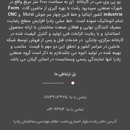
یو پی وي سی در کارخانه اي به مساحت ۲۰۰۰ متر مربع واقع در
شهرك صنعتی سپیدرود رشت با بهره گیري از ماشین آلات
Form
industrie
کشور ایتالیا و خط لاین چهار سر جوش Mural و
CNC
تمام اتوماتیک نموده است. خط مشی پادرا افزایش سطح رضایت
مصرف کنندگان نهایی و فعالان صنعت ساختمان با ارائه محصول
استاندارد و با رعایت الزامات فنی تولید و کنترل کیفیت شده در
کارخانه مرکزي، چابکی در خدمات قبل و پس از فروش توسط شبکه
عاملین در سراسر کشور و تحقق این دو مهم با قیمت مناسب و
بهینه شده در تولید انبوه می باشد،لازم به ذکر است گروه صنعتی
پادرا تنها نمایندگی رسمی ویستابست در استان گیلان می باشد.
پل ارتباطی ما
۰۹۱۱۳۴۰۳۳۲۵
تماس با ما:
۴۴۹۱۴-۰۱۳
تماس با ما:
آدرس دفتر:رشت،بلوار انصاری،جنب نظام مهندسی،ساختمان پادرا