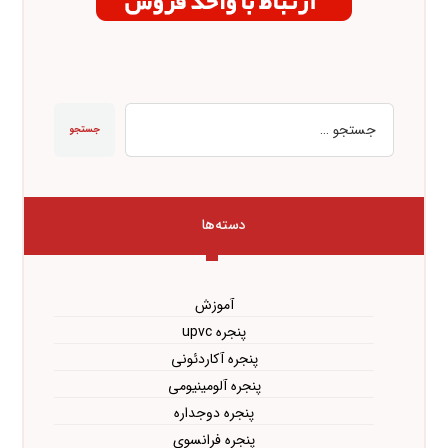
جستجو
دسته‌ها
آموزش
پنجره upvc
پنجره آکاردئونی
پنجره آلومینیومی
پنجره دوجداره
پنجره فرانسوی