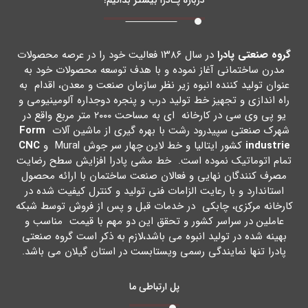
گروه صنعتی پادرا
در سال ۱۳۸۶ فعالیت خود را در عرصه محصولات
مدرن ساختمانی آغاز نموده و با هدف توسعه محصولات خود به
عنوان تولید کننده انبوه زیر نظر سازمان صنعت و معدن، اقدام به
راه اندازي و تجهیز خط تولید درب و پنجره دوجداره آلومینیومی و
یو پی وي سی در کارخانه اي به مساحت ۲۰۰۰ متر مربع واقع در
شهرك صنعتی سپیدرود رشت با بهره گیري از ماشین آلات
Form
industrie
کشور ایتالیا و خط لاین چهار سر جوش Mural و
CNC
تمام اتوماتیک نموده است. خط مشی پادرا افزایش سطح رضایت
مصرف کنندگان نهایی و فعالان صنعت ساختمان با ارائه محصول
استاندارد و با رعایت الزامات فنی تولید و کنترل کیفیت شده در
کارخانه مرکزي، چابکی در خدمات قبل و پس از فروش توسط شبکه
عاملین در سراسر کشور و تحقق این دو مهم با قیمت مناسب و
بهینه شده در تولید انبوه می باشد،لازم به ذکر است گروه صنعتی
پادرا تنها نمایندگی رسمی ویستابست در استان گیلان می باشد.
پل ارتباطی ما