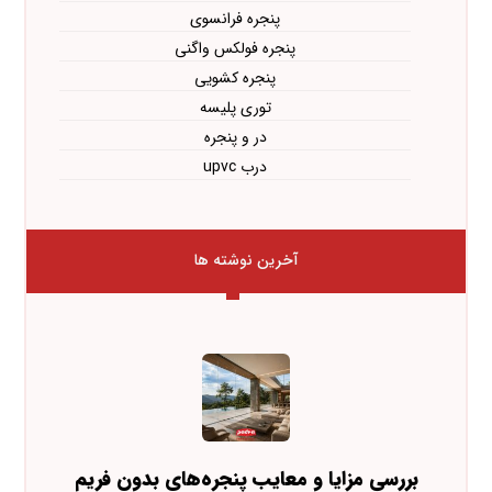
پنجره فرانسوی
پنجره فولکس واگنی
پنجره کشویی
توری پلیسه
در و پنجره
درب upvc
آخرین نوشته ها
بررسی مزایا و معایب پنجره‌های بدون فریم