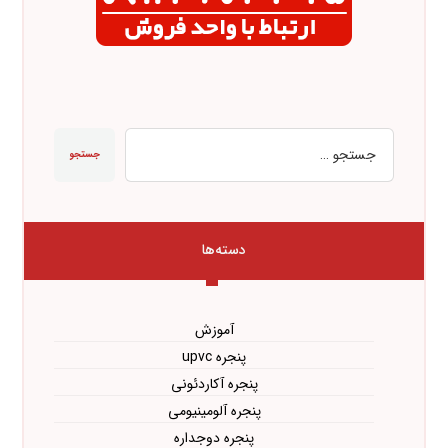
جستجو
دسته‌ها
آموزش
پنجره upvc
پنجره آکاردئونی
پنجره آلومینیومی
پنجره دوجداره