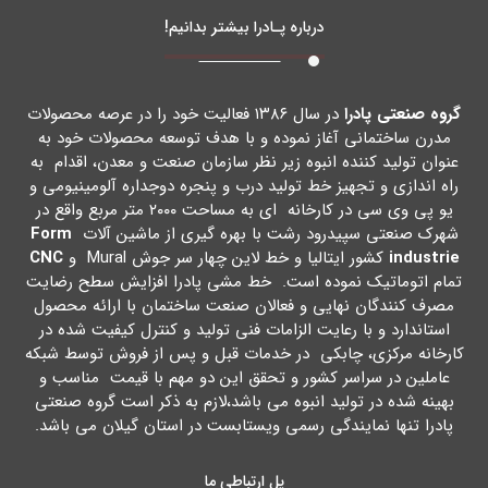
درباره پـادرا بیشتر بدانیم!
گروه صنعتی پادرا
در سال ۱۳۸۶ فعالیت خود را در عرصه محصولات
مدرن ساختمانی آغاز نموده و با هدف توسعه محصولات خود به
عنوان تولید کننده انبوه زیر نظر سازمان صنعت و معدن، اقدام به
راه اندازي و تجهیز خط تولید درب و پنجره دوجداره آلومینیومی و
یو پی وي سی در کارخانه اي به مساحت ۲۰۰۰ متر مربع واقع در
شهرك صنعتی سپیدرود رشت با بهره گیري از ماشین آلات
Form
industrie
کشور ایتالیا و خط لاین چهار سر جوش Mural و
CNC
تمام اتوماتیک نموده است. خط مشی پادرا افزایش سطح رضایت
مصرف کنندگان نهایی و فعالان صنعت ساختمان با ارائه محصول
استاندارد و با رعایت الزامات فنی تولید و کنترل کیفیت شده در
کارخانه مرکزي، چابکی در خدمات قبل و پس از فروش توسط شبکه
عاملین در سراسر کشور و تحقق این دو مهم با قیمت مناسب و
بهینه شده در تولید انبوه می باشد،لازم به ذکر است گروه صنعتی
پادرا تنها نمایندگی رسمی ویستابست در استان گیلان می باشد.
پل ارتباطی ما