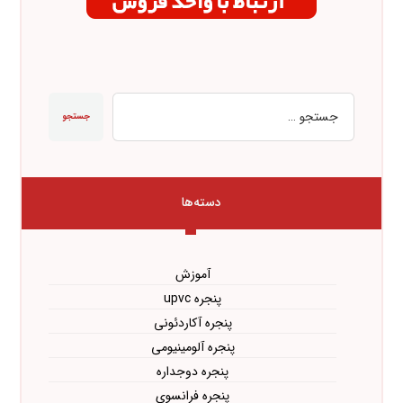
جستجو
دسته‌ها
آموزش
پنجره upvc
پنجره آکاردئونی
پنجره آلومینیومی
پنجره دوجداره
پنجره فرانسوی