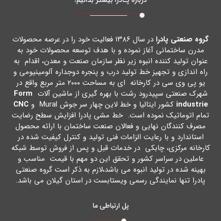
گروه صنعتی پادرا
در سال ۱۳۸۶ فعالیت خود را در عرصه محصولات
مدرن ساختمانی آغاز نموده و با هدف توسعه محصولات خود به
عنوان تولید کننده انبوه زیر نظر سازمان صنعت و معدن، اقدام به
راه اندازي و تجهیز خط تولید درب و پنجره دوجداره آلومینیومی و
یو پی وي سی در کارخانه اي به مساحت ۲۰۰۰ متر مربع واقع در
شهرك صنعتی سپیدرود رشت با بهره گیري از ماشین آلات
Form
industrie
کشور ایتالیا و خط لاین چهار سر جوش Mural و
CNC
تمام اتوماتیک نموده است. خط مشی پادرا افزایش سطح رضایت
مصرف کنندگان نهایی و فعالان صنعت ساختمان با ارائه محصول
استاندارد و با رعایت الزامات فنی تولید و کنترل کیفیت شده در
کارخانه مرکزي، چابکی در خدمات قبل و پس از فروش توسط شبکه
عاملین در سراسر کشور و تحقق این دو مهم با قیمت مناسب و
بهینه شده در تولید انبوه می باشد،لازم به ذکر است گروه صنعتی
پادرا تنها نمایندگی رسمی ویستابست در استان گیلان می باشد.
پل ارتباطی ما