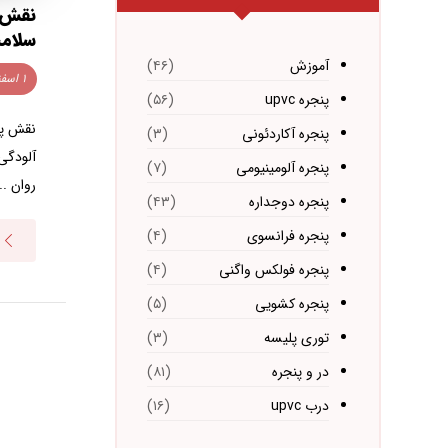
نقش پ
سلامت
آموزش
(۴۶)
۱ اسفند ۱۴۰۳
پنجره upvc
(۵۶)
نقش پن
پنجره آکاردئونی
(۳)
آلودگی
پنجره آلومینیومی
(۷)
روان ...
پنجره دوجداره
(۴۳)
پنجره فرانسوی
(۴)
پنجره فولکس واگنی
(۴)
پنجره کشویی
(۵)
توری پلیسه
(۳)
در و پنجره
(۸۱)
درب upvc
(۱۶)