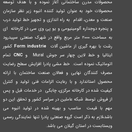
محصولات مدرن ساختمانی آغاز نموده و با هدف توسعه
محصولات خود به عنوان تولید کننده انبوه زیر نظر سازمان
صنعت و معدن، اقدام به راه اندازي و تجهیز خط تولید درب
و پنجره دوجداره آلومینیومی و یو پی وي سی در کارخانه اي
به مساحت ۲۰۰۰ متر مربع واقع در شهرك صنعتی سپیدرود
رشت با بهره گیري از ماشین آلات
Form industrie
کشور
ایتالیا و خط لاین چهار سر جوش Mural و
CNC
تمام
اتوماتیک نموده است. خط مشی پادرا افزایش سطح رضایت
مصرف کنندگان نهایی و فعالان صنعت ساختمان با ارائه
محصول استاندارد و با رعایت الزامات فنی تولید و کنترل
کیفیت شده در کارخانه مرکزي، چابکی در خدمات قبل و پس
از فروش توسط شبکه عاملین در سراسر کشور و تحقق این دو
مهم با قیمت مناسب و بهینه شده در تولید انبوه می
باشد،لازم به ذکر است گروه صنعتی پادرا تنها نمایندگی رسمی
ویستابست در استان گیلان می باشد.