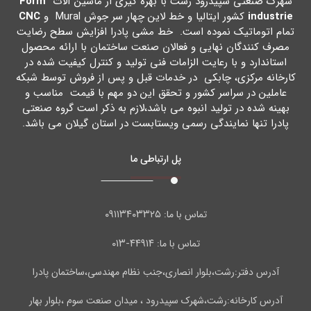
شهرك صنعتی سپیدرود رشت با بهره گیري از ماشین آلات
Form
industrie
کشور ایتالیا و خط لاین چهار سر جوش Mural و
CNC
تمام اتوماتیک نموده است. خط مشی پادرا افزایش سطح رضایت
مصرف کنندگان نهایی و فعالان صنعت ساختمان با ارائه محصول
استاندارد و با رعایت الزامات فنی تولید و کنترل کیفیت شده در
کارخانه مرکزي، چابکی در خدمات قبل و پس از فروش توسط شبکه
عاملین در سراسر کشور و تحقق این دو مهم با قیمت مناسب و
بهینه شده در تولید انبوه می باشد،لازم به ذکر است گروه صنعتی
پادرا تنها نمایندگی رسمی ویستابست در استان گیلان می باشد.
پل ارتباطی ما
۰۹۱۱۳۴۰۳۳۲۵
تماس با ما:
۴۴۹۱۴-۰۱۳
تماس با ما:
آدرس دفتر:رشت،بلوار انصاری،جنب نظام مهندسی،ساختمان پادرا
آدرس کارخانه:رشت،شهرک سپیدرود ، میدان صنعت سوم ،بلوار بهار