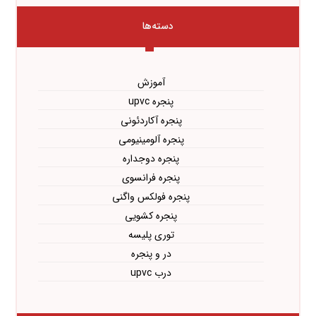
دسته‌ها
آموزش
پنجره upvc
پنجره آکاردئونی
پنجره آلومینیومی
پنجره دوجداره
پنجره فرانسوی
پنجره فولکس واگنی
پنجره کشویی
توری پلیسه
در و پنجره
درب upvc