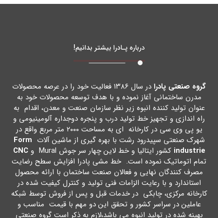
درباره پـادرا بیشتر بدانیم!
گروه صنعتی پادرا
در سال ۱۳۸۶ فعالیت خود را در عرصه محصولات
مدرن ساختمانی آغاز نموده و با هدف توسعه محصولات خود به
عنوان تولید کننده انبوه زیر نظر سازمان صنعت و معدن، اقدام به
راه اندازي و تجهیز خط تولید درب و پنجره دوجداره آلومینیومی و
یو پی وي سی در کارخانه اي به مساحت ۲۰۰۰ متر مربع واقع در
شهرك صنعتی سپیدرود رشت با بهره گیري از ماشین آلات
Form
industrie
کشور ایتالیا و خط لاین چهار سر جوش Mural و
CNC
تمام اتوماتیک نموده است. خط مشی پادرا افزایش سطح رضایت
مصرف کنندگان نهایی و فعالان صنعت ساختمان با ارائه محصول
استاندارد و با رعایت الزامات فنی تولید و کنترل کیفیت شده در
کارخانه مرکزي، چابکی در خدمات قبل و پس از فروش توسط شبکه
عاملین در سراسر کشور و تحقق این دو مهم با قیمت مناسب و
بهینه شده در تولید انبوه می باشد،لازم به ذکر است گروه صنعتی