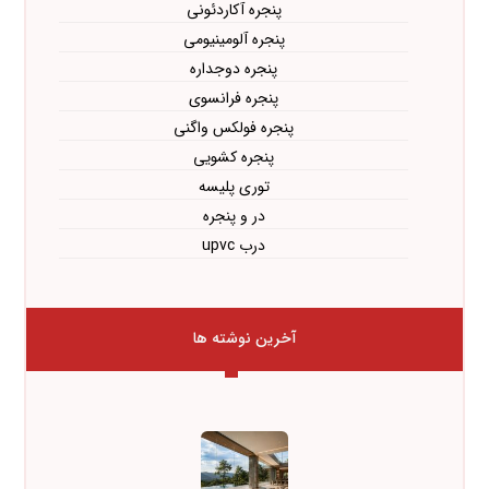
پنجره آکاردئونی
پنجره آلومینیومی
پنجره دوجداره
پنجره فرانسوی
پنجره فولکس واگنی
پنجره کشویی
توری پلیسه
در و پنجره
درب upvc
آخرین نوشته ها