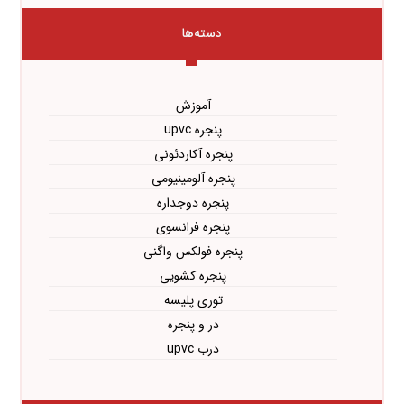
دسته‌ها
آموزش
پنجره upvc
پنجره آکاردئونی
پنجره آلومینیومی
پنجره دوجداره
پنجره فرانسوی
پنجره فولکس واگنی
پنجره کشویی
توری پلیسه
در و پنجره
درب upvc