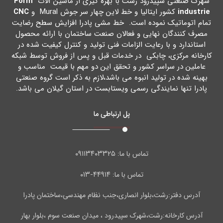
شهرك صنعتی سپیدرود رشت با بهره گیري از ماشین آلات
Form
industrie
کشور ایتالیا و خط لاین چهار سر جوش Mural و
CNC
تمام اتوماتیک نموده است. خط مشی پادرا افزایش سطح رضایت
مصرف کنندگان نهایی و فعالان صنعت ساختمان با ارائه محصول
استاندارد و با رعایت الزامات فنی تولید و کنترل کیفیت شده در
کارخانه مرکزي، چابکی در خدمات قبل و پس از فروش توسط شبکه
عاملین در سراسر کشور و تحقق این دو مهم با قیمت مناسب و
بهینه شده در تولید انبوه می باشد،لازم به ذکر است گروه صنعتی
پادرا تنها نمایندگی رسمی ویستابست در استان گیلان می باشد.
پل ارتباطی ما
۰۹۱۱۳۴۰۳۳۲۵
تماس با ما:
۴۴۹۱۴-۰۱۳
تماس با ما:
آدرس دفتر:رشت،بلوار انصاری،جنب نظام مهندسی،ساختمان پادرا
آدرس کارخانه:رشت،شهرک سپیدرود ، میدان صنعت سوم ،بلوار بهار