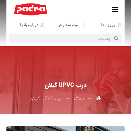
پروژه ها
ثبت سفارش
درباره پادرا
درب UPVC گیلان
وبلاگ
درب UPVC گیلان