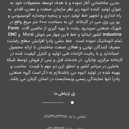
مدرن ساختمانی آغاز نموده و با هدف توسعه محصولات خود به
عنوان تولید کننده انبوه زیر نظر سازمان صنعت و معدن، اقدام به
راه اندازي و تجهیز خط تولید درب و پنجره دوجداره آلومینیومی و
یو پی وي سی در کارخانه اي به مساحت ۲۰۰۰ متر مربع واقع در
شهرك صنعتی سپیدرود رشت با بهره گیري از ماشین آلات
Form
industrie
کشور ایتالیا و خط لاین چهار سر جوش Mural و
CNC
تمام اتوماتیک نموده است. خط مشی پادرا افزایش سطح رضایت
مصرف کنندگان نهایی و فعالان صنعت ساختمان با ارائه محصول
استاندارد و با رعایت الزامات فنی تولید و کنترل کیفیت شده در
کارخانه مرکزي، چابکی در خدمات قبل و پس از فروش توسط شبکه
عاملین در سراسر کشور و تحقق این دو مهم با قیمت مناسب و
بهینه شده در تولید انبوه می باشد،لازم به ذکر است گروه صنعتی
پادرا تنها نمایندگی رسمی ویستابست در استان گیلان می باشد.
پل ارتباطی ما
۰۹۱۱۳۴۰۳۳۲۵
تماس با ما:
۴۴۹۱۴-۰۱۳
تماس با ما: