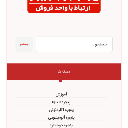
جستجو
دسته‌ها
آموزش
پنجره upvc
پنجره آکاردئونی
پنجره آلومینیومی
پنجره دوجداره