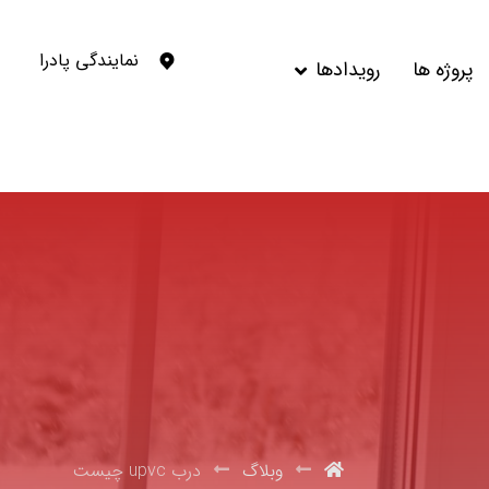
نمایندگی پادرا
پروژه ها
رویدادها
وبلاگ
درب upvc چیست