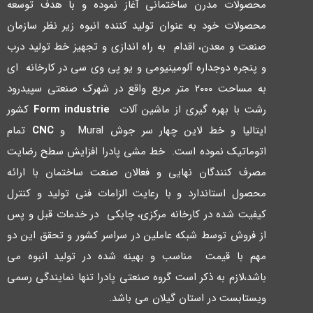
محصولات مدرن ساختمانی آغاز نموده و با هدف توسعه
محصولات خود به عنوان تولید کننده انبوه زیر نظر سازمان
صنعت و معدن، اقدام به راه اندازي و تجهیز خط تولید درب
و پنجره دوجداره آلومینیومی و یو پی وي سی در کارخانه اي
به مساحت ۲۰۰۰ متر مربع واقع در شهرك صنعتی سپیدرود
رشت با بهره گیري از ماشین آلات
Form industrie
کشور
ایتالیا و خط لاین چهار سر جوش Mural و
CNC
تمام
اتوماتیک نموده است. خط مشی پادرا افزایش سطح رضایت
مصرف کنندگان نهایی و فعالان صنعت ساختمان با ارائه
محصول استاندارد و با رعایت الزامات فنی تولید و کنترل
کیفیت شده در کارخانه مرکزي، چابکی در خدمات قبل و پس
از فروش توسط شبکه عاملین در سراسر کشور و تحقق این دو
مهم با قیمت مناسب و بهینه شده در تولید انبوه می
باشد،لازم به ذکر است گروه صنعتی پادرا تنها نمایندگی رسمی
ویستابست در استان گیلان می باشد.