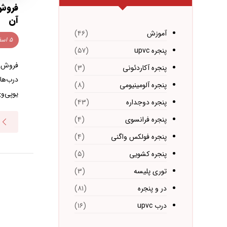
آن
آموزش
(۴۶)
۵ اسفند ۱۴۰۲
پنجره upvc
(۵۷)
پنجره آکاردئونی
(۳)
پنجره آلومینیومی
(۸)
یوپی‌وی
پنجره دوجداره
(۴۳)
پنجره فرانسوی
(۴)
پنجره فولکس واگنی
(۴)
پنجره کشویی
(۵)
توری پلیسه
(۳)
در و پنجره
(۸۱)
درب upvc
(۱۶)