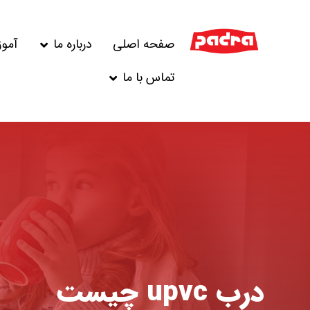
صفحه اصلی
درباره ما
آمو
تماس با ما
درب upvc چیست