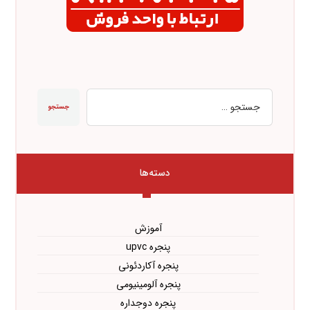
جستجو
دسته‌ها
آموزش
پنجره upvc
پنجره آکاردئونی
پنجره آلومینیومی
پنجره دوجداره