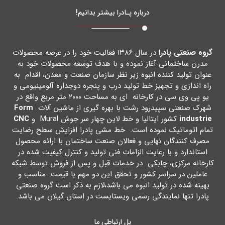
درباره پـادرا بیشتر بدانیم!
گروه صنعتی پادرا
در سال ۱۳۸۶ فعالیت خود را در عرصه محصولات
مدرن ساختمانی آغاز نموده و با هدف توسعه محصولات خود به
عنوان تولید کننده انبوه زیر نظر سازمان صنعت و معدن، اقدام به
راه اندازي و تجهیز خط تولید درب و پنجره دوجداره آلومینیومی و
یو پی وي سی در کارخانه اي به مساحت ۲۰۰۰ متر مربع واقع در
شهرك صنعتی سپیدرود رشت با بهره گیري از ماشین آلات
Form
industrie
کشور ایتالیا و خط لاین چهار سر جوش Mural و
CNC
تمام اتوماتیک نموده است. خط مشی پادرا افزایش سطح رضایت
مصرف کنندگان نهایی و فعالان صنعت ساختمان با ارائه محصول
استاندارد و با رعایت الزامات فنی تولید و کنترل کیفیت شده در
کارخانه مرکزي، چابکی در خدمات قبل و پس از فروش توسط شبکه
عاملین در سراسر کشور و تحقق این دو مهم با قیمت مناسب و
بهینه شده در تولید انبوه می باشد،لازم به ذکر است گروه صنعتی
پادرا تنها نمایندگی رسمی ویستابست در استان گیلان می باشد.
پل ارتباطی ما