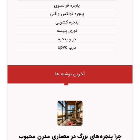
پنجره فرانسوی
پنجره فولکس واگنی
پنجره کشویی
توری پلیسه
در و پنجره
درب upvc
آخرین نوشته ها
چرا پنجره‌های بزرگ در معماری مدرن محبوب