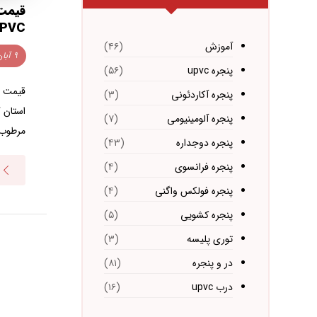
قیمت 
uPVC پادرا در گ
آموزش
(۴۶)
۹ آبان ۱۴۰۳
پنجره upvc
(۵۶)
پنجره آکاردئونی
(۳)
استان گ
پنجره آلومینیومی
(۷)
مرطوب 
پنجره دوجداره
(۴۳)
پنجره فرانسوی
(۴)
پنجره فولکس واگنی
(۴)
پنجره کشویی
(۵)
توری پلیسه
(۳)
در و پنجره
(۸۱)
درب upvc
(۱۶)