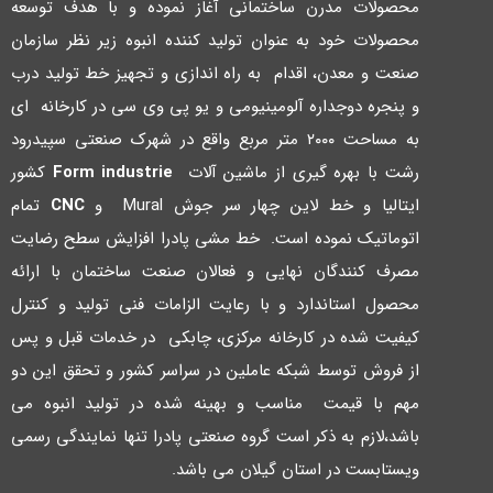
محصولات مدرن ساختمانی آغاز نموده و با هدف توسعه
محصولات خود به عنوان تولید کننده انبوه زیر نظر سازمان
صنعت و معدن، اقدام به راه اندازي و تجهیز خط تولید درب
و پنجره دوجداره آلومینیومی و یو پی وي سی در کارخانه اي
به مساحت ۲۰۰۰ متر مربع واقع در شهرك صنعتی سپیدرود
رشت با بهره گیري از ماشین آلات
Form industrie
کشور
ایتالیا و خط لاین چهار سر جوش Mural و
CNC
تمام
اتوماتیک نموده است. خط مشی پادرا افزایش سطح رضایت
مصرف کنندگان نهایی و فعالان صنعت ساختمان با ارائه
محصول استاندارد و با رعایت الزامات فنی تولید و کنترل
کیفیت شده در کارخانه مرکزي، چابکی در خدمات قبل و پس
از فروش توسط شبکه عاملین در سراسر کشور و تحقق این دو
مهم با قیمت مناسب و بهینه شده در تولید انبوه می
باشد،لازم به ذکر است گروه صنعتی پادرا تنها نمایندگی رسمی
ویستابست در استان گیلان می باشد.