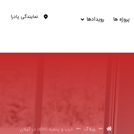
نمایندگی پادرا
پروژه ها
رویدادها
وبلاگ
درب و پنجره upvc در گیلان