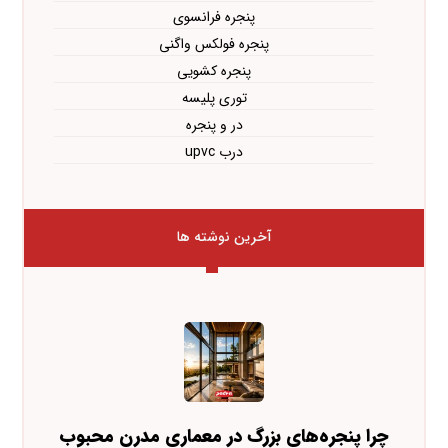
پنجره فرانسوی
پنجره فولکس واگنی
پنجره کشویی
توری پلیسه
در و پنجره
درب upvc
آخرین نوشته ها
چرا پنجره‌های بزرگ در معماری مدرن محبوب