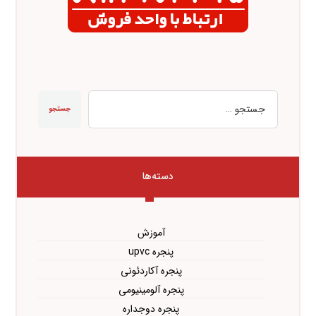
جستجو
دسته‌ها
آموزش
پنجره upvc
پنجره آکاردئونی
پنجره آلومینیومی
پنجره دوجداره