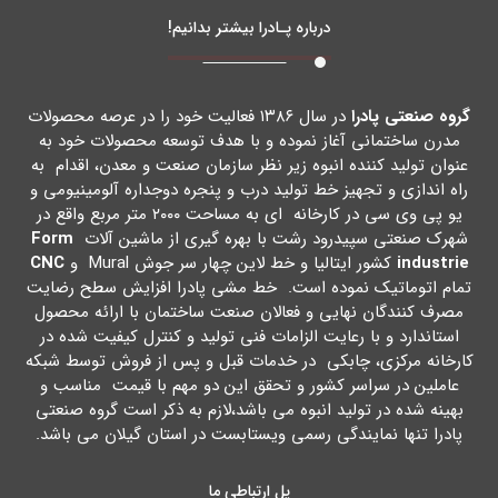
درباره پـادرا بیشتر بدانیم!
گروه صنعتی پادرا
در سال ۱۳۸۶ فعالیت خود را در عرصه محصولات
مدرن ساختمانی آغاز نموده و با هدف توسعه محصولات خود به
عنوان تولید کننده انبوه زیر نظر سازمان صنعت و معدن، اقدام به
راه اندازي و تجهیز خط تولید درب و پنجره دوجداره آلومینیومی و
یو پی وي سی در کارخانه اي به مساحت ۲۰۰۰ متر مربع واقع در
شهرك صنعتی سپیدرود رشت با بهره گیري از ماشین آلات
Form
industrie
کشور ایتالیا و خط لاین چهار سر جوش Mural و
CNC
تمام اتوماتیک نموده است. خط مشی پادرا افزایش سطح رضایت
مصرف کنندگان نهایی و فعالان صنعت ساختمان با ارائه محصول
استاندارد و با رعایت الزامات فنی تولید و کنترل کیفیت شده در
کارخانه مرکزي، چابکی در خدمات قبل و پس از فروش توسط شبکه
عاملین در سراسر کشور و تحقق این دو مهم با قیمت مناسب و
بهینه شده در تولید انبوه می باشد،لازم به ذکر است گروه صنعتی
پادرا تنها نمایندگی رسمی ویستابست در استان گیلان می باشد.
پل ارتباطی ما