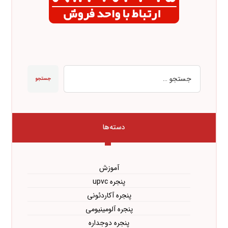
جستجو
دسته‌ها
آموزش
پنجره upvc
پنجره آکاردئونی
پنجره آلومینیومی
پنجره دوجداره