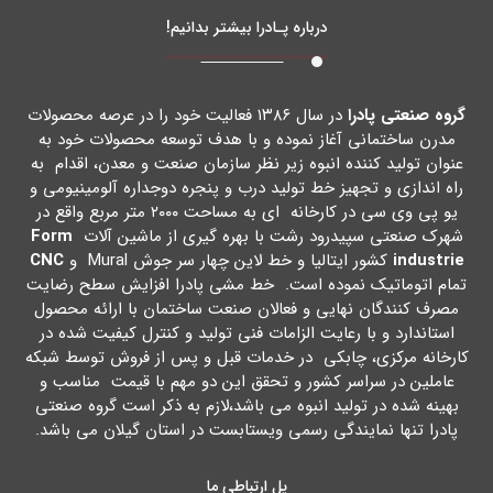
درباره پـادرا بیشتر بدانیم!
گروه صنعتی پادرا
در سال ۱۳۸۶ فعالیت خود را در عرصه محصولات
مدرن ساختمانی آغاز نموده و با هدف توسعه محصولات خود به
عنوان تولید کننده انبوه زیر نظر سازمان صنعت و معدن، اقدام به
راه اندازي و تجهیز خط تولید درب و پنجره دوجداره آلومینیومی و
یو پی وي سی در کارخانه اي به مساحت ۲۰۰۰ متر مربع واقع در
شهرك صنعتی سپیدرود رشت با بهره گیري از ماشین آلات
Form
industrie
کشور ایتالیا و خط لاین چهار سر جوش Mural و
CNC
تمام اتوماتیک نموده است. خط مشی پادرا افزایش سطح رضایت
مصرف کنندگان نهایی و فعالان صنعت ساختمان با ارائه محصول
استاندارد و با رعایت الزامات فنی تولید و کنترل کیفیت شده در
کارخانه مرکزي، چابکی در خدمات قبل و پس از فروش توسط شبکه
عاملین در سراسر کشور و تحقق این دو مهم با قیمت مناسب و
بهینه شده در تولید انبوه می باشد،لازم به ذکر است گروه صنعتی
پادرا تنها نمایندگی رسمی ویستابست در استان گیلان می باشد.
پل ارتباطی ما