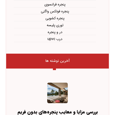
پنجره فرانسوی
پنجره فولکس واگنی
پنجره کشویی
توری پلیسه
در و پنجره
درب upvc
آخرین نوشته ها
بررسی مزایا و معایب پنجره‌های بدون فریم