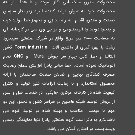
محصولات مدرن ساختمانی آغاز نموده و با هدف توسعه
محصولات خود به عنوان تولید کننده انبوه زیر نظر سازمان
صنعت و معدن، اقدام به راه اندازي و تجهیز خط تولید درب
و پنجره دوجداره آلومینیومی و یو پی وي سی در کارخانه اي
به مساحت ۲۰۰۰ متر مربع واقع در شهرك صنعتی سپیدرود
رشت با بهره گیري از ماشین آلات
Form industrie
کشور
ایتالیا و خط لاین چهار سر جوش Mural و
CNC
تمام
اتوماتیک نموده است. خط مشی پادرا افزایش سطح رضایت
مصرف کنندگان نهایی و فعالان صنعت ساختمان با ارائه
محصول استاندارد و با رعایت الزامات فنی تولید و کنترل
کیفیت شده در کارخانه مرکزي، چابکی در خدمات قبل و پس
از فروش توسط شبکه عاملین در سراسر کشور و تحقق این دو
مهم با قیمت مناسب و بهینه شده در تولید انبوه می
باشد،لازم به ذکر است گروه صنعتی پادرا تنها نمایندگی رسمی
ویستابست در استان گیلان می باشد.