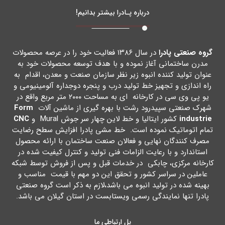
درباره پـادرا بیشتر بدانیم!
گروه صنعتی پادرا
در سال ۱۳۸۶ فعالیت خود را در عرصه محصولات
مدرن ساختمانی آغاز نموده و با هدف توسعه محصولات خود به
عنوان تولید کننده انبوه زیر نظر سازمان صنعت و معدن، اقدام به
راه اندازي و تجهیز خط تولید درب و پنجره دوجداره آلومینیومی و
یو پی وي سی در کارخانه اي به مساحت ۲۰۰۰ متر مربع واقع در
شهرك صنعتی سپیدرود رشت با بهره گیري از ماشین آلات
Form
industrie
کشور ایتالیا و خط لاین چهار سر جوش Mural و
CNC
تمام اتوماتیک نموده است. خط مشی پادرا افزایش سطح رضایت
مصرف کنندگان نهایی و فعالان صنعت ساختمان با ارائه محصول
استاندارد و با رعایت الزامات فنی تولید و کنترل کیفیت شده در
کارخانه مرکزي، چابکی در خدمات قبل و پس از فروش توسط شبکه
عاملین در سراسر کشور و تحقق این دو مهم با قیمت مناسب و
بهینه شده در تولید انبوه می باشد،لازم به ذکر است گروه صنعتی
پادرا تنها نمایندگی رسمی ویستابست در استان گیلان می باشد.
پل ارتباطی ما