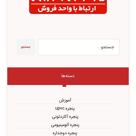
جستجو
دسته‌ها
آموزش
پنجره upvc
پنجره آکاردئونی
پنجره آلومینیومی
پنجره دوجداره