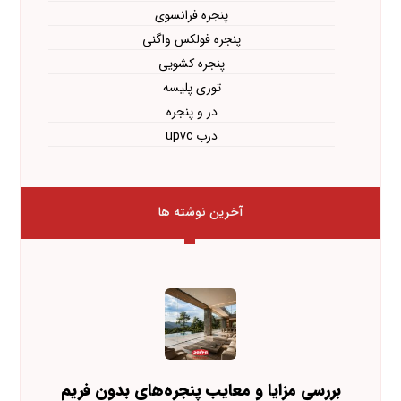
پنجره فرانسوی
پنجره فولکس واگنی
پنجره کشویی
توری پلیسه
در و پنجره
درب upvc
آخرین نوشته ها
بررسی مزایا و معایب پنجره‌های بدون فریم