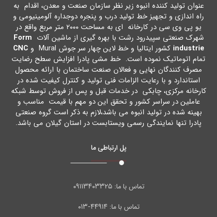
عنوان تولید کننده انبوه زیر نظر سازمان صنعت و معدن، اقدام به
راه اندازي و تجهیز خط تولید درب و پنجره دوجداره آلومینیومی و
یو پی وي سی در کارخانه اي به مساحت ۲۰۰۰ متر مربع واقع در
شهرك صنعتی سپیدرود رشت با بهره گیري از ماشین آلات
Form
industrie
کشور ایتالیا و خط لاین چهار سر جوش Mural و
CNC
تمام اتوماتیک نموده است. خط مشی پادرا افزایش سطح رضایت
مصرف کنندگان نهایی و فعالان صنعت ساختمان با ارائه محصول
استاندارد و با رعایت الزامات فنی تولید و کنترل کیفیت شده در
کارخانه مرکزي، چابکی در خدمات قبل و پس از فروش توسط شبکه
عاملین در سراسر کشور و تحقق این دو مهم با قیمت مناسب و
بهینه شده در تولید انبوه می باشد،لازم به ذکر است گروه صنعتی
پادرا تنها نمایندگی رسمی ویستابست در استان گیلان می باشد.
پل ارتباطی ما
۰۹۱۱۳۴۰۳۳۲۵
تماس با ما:
۴۴۹۱۴-۰۱۳
تماس با ما: