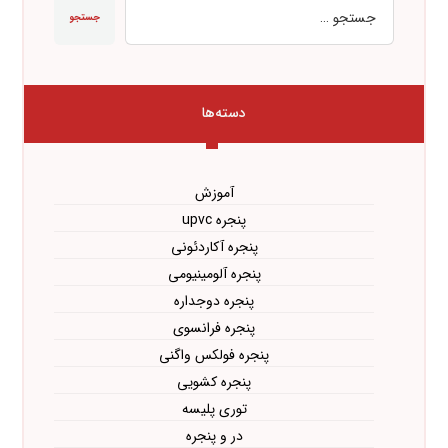
جستجو
دسته‌ها
آموزش
پنجره upvc
پنجره آکاردئونی
پنجره آلومینیومی
پنجره دوجداره
پنجره فرانسوی
پنجره فولکس واگنی
پنجره کشویی
توری پلیسه
در و پنجره