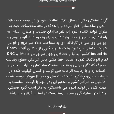
گروه صنعتی پادرا
در سال ۱۳۸۶ فعالیت خود را در عرصه محصولات
مدرن ساختمانی آغاز نموده و با هدف توسعه محصولات خود به
عنوان تولید کننده انبوه زیر نظر سازمان صنعت و معدن، اقدام به
راه اندازي و تجهیز خط تولید درب و پنجره دوجداره آلومینیومی و
یو پی وي سی در کارخانه اي به مساحت ۲۰۰۰ متر مربع واقع در
شهرك صنعتی سپیدرود رشت با بهره گیري از ماشین آلات
Form
industrie
کشور ایتالیا و خط لاین چهار سر جوش Mural و
CNC
تمام اتوماتیک نموده است. خط مشی پادرا افزایش سطح رضایت
مصرف کنندگان نهایی و فعالان صنعت ساختمان با ارائه محصول
استاندارد و با رعایت الزامات فنی تولید و کنترل کیفیت شده در
کارخانه مرکزي، چابکی در خدمات قبل و پس از فروش توسط شبکه
عاملین در سراسر کشور و تحقق این دو مهم با قیمت مناسب و
بهینه شده در تولید انبوه می باشد،لازم به ذکر است گروه صنعتی
پادرا تنها نمایندگی رسمی ویستابست در استان گیلان می باشد.
پل ارتباطی ما