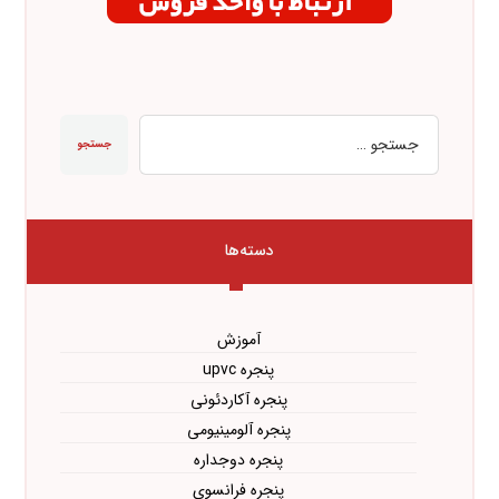
جستجو
دسته‌ها
آموزش
پنجره upvc
پنجره آکاردئونی
پنجره آلومینیومی
پنجره دوجداره
پنجره فرانسوی