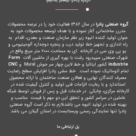
گروه صنعتی پادرا
در سال ۱۳۸۶ فعالیت خود را در عرصه محصولات
مدرن ساختمانی آغاز نموده و با هدف توسعه محصولات خود به
عنوان تولید کننده انبوه زیر نظر سازمان صنعت و معدن، اقدام به
راه اندازي و تجهیز خط تولید درب و پنجره دوجداره آلومینیومی و
یو پی وي سی در کارخانه اي به مساحت ۲۰۰۰ متر مربع واقع در
شهرك صنعتی سپیدرود رشت با بهره گیري از ماشین آلات
Form
industrie
کشور ایتالیا و خط لاین چهار سر جوش Mural و
CNC
تمام اتوماتیک نموده است. خط مشی پادرا افزایش سطح رضایت
مصرف کنندگان نهایی و فعالان صنعت ساختمان با ارائه محصول
استاندارد و با رعایت الزامات فنی تولید و کنترل کیفیت شده در
کارخانه مرکزي، چابکی در خدمات قبل و پس از فروش توسط شبکه
عاملین در سراسر کشور و تحقق این دو مهم با قیمت مناسب و
بهینه شده در تولید انبوه می باشد،لازم به ذکر است گروه صنعتی
پادرا تنها نمایندگی رسمی ویستابست در استان گیلان می باشد.
پل ارتباطی ما