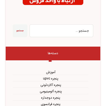
جستجو
دسته‌ها
آموزش
پنجره upvc
پنجره آکاردئونی
پنجره آلومینیومی
پنجره دوجداره
پنجره فرانسوی