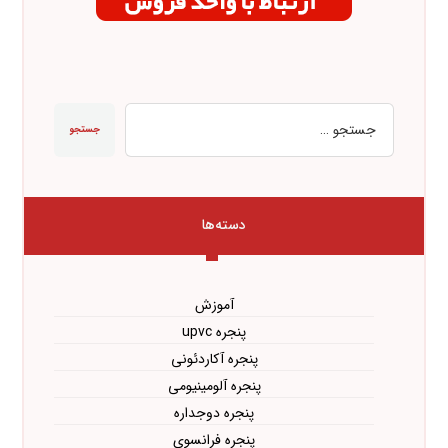
جستجو
دسته‌ها
آموزش
پنجره upvc
پنجره آکاردئونی
پنجره آلومینیومی
پنجره دوجداره
پنجره فرانسوی