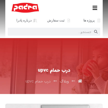
پروژه ها
ثبت سفارش
درباره پادرا
درب حمام upvc
وبلاگ
درب حمام upvc