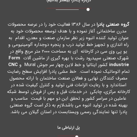
گروه صنعتی پادرا
در سال ۱۳۸۶ فعالیت خود را در عرصه محصولات
مدرن ساختمانی آغاز نموده و با هدف توسعه محصولات خود به
عنوان تولید کننده انبوه زیر نظر سازمان صنعت و معدن، اقدام به
راه اندازي و تجهیز خط تولید درب و پنجره دوجداره آلومینیومی و
یو پی وي سی در کارخانه اي به مساحت ۲۰۰۰ متر مربع واقع در
شهرك صنعتی سپیدرود رشت با بهره گیري از ماشین آلات
Form
industrie
کشور ایتالیا و خط لاین چهار سر جوش Mural و
CNC
تمام اتوماتیک نموده است. خط مشی پادرا افزایش سطح رضایت
مصرف کنندگان نهایی و فعالان صنعت ساختمان با ارائه محصول
استاندارد و با رعایت الزامات فنی تولید و کنترل کیفیت شده در
کارخانه مرکزي، چابکی در خدمات قبل و پس از فروش توسط شبکه
عاملین در سراسر کشور و تحقق این دو مهم با قیمت مناسب و
بهینه شده در تولید انبوه می باشد،لازم به ذکر است گروه صنعتی
پادرا تنها نمایندگی رسمی ویستابست در استان گیلان می باشد.
پل ارتباطی ما