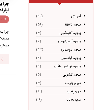
چرا پ
آپارت
آموزش
(۴۶)
۲۶ آذر ۱۴۰۳
پنجره upvc
(۵۶)
چرا پنج
پنجره آکاردئونی
(۳)
مدرنه؟ 
پنجره آلومینیومی
(۷)
مهم‌تری
پنجره دوجداره
(۴۳)
پنجره فرانسوی
(۴)
پنجره فولکس واگنی
(۴)
پنجره کشویی
(۵)
توری پلیسه
(۳)
در و پنجره
(۸۱)
درب upvc
(۱۶)