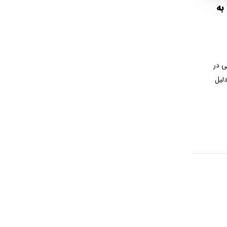
به
ی در
دلیل