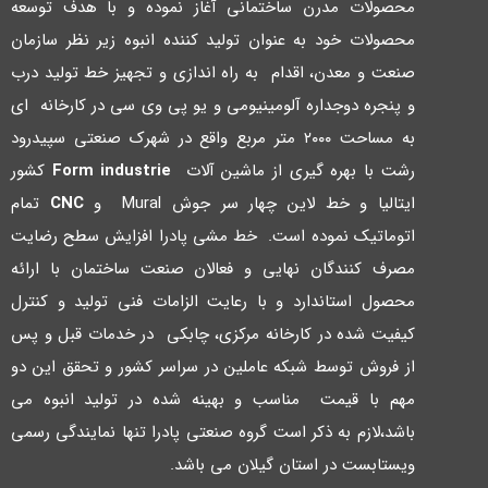
محصولات مدرن ساختمانی آغاز نموده و با هدف توسعه
محصولات خود به عنوان تولید کننده انبوه زیر نظر سازمان
صنعت و معدن، اقدام به راه اندازي و تجهیز خط تولید درب
و پنجره دوجداره آلومینیومی و یو پی وي سی در کارخانه اي
به مساحت ۲۰۰۰ متر مربع واقع در شهرك صنعتی سپیدرود
رشت با بهره گیري از ماشین آلات
Form industrie
کشور
ایتالیا و خط لاین چهار سر جوش Mural و
CNC
تمام
اتوماتیک نموده است. خط مشی پادرا افزایش سطح رضایت
مصرف کنندگان نهایی و فعالان صنعت ساختمان با ارائه
محصول استاندارد و با رعایت الزامات فنی تولید و کنترل
کیفیت شده در کارخانه مرکزي، چابکی در خدمات قبل و پس
از فروش توسط شبکه عاملین در سراسر کشور و تحقق این دو
مهم با قیمت مناسب و بهینه شده در تولید انبوه می
باشد،لازم به ذکر است گروه صنعتی پادرا تنها نمایندگی رسمی
ویستابست در استان گیلان می باشد.