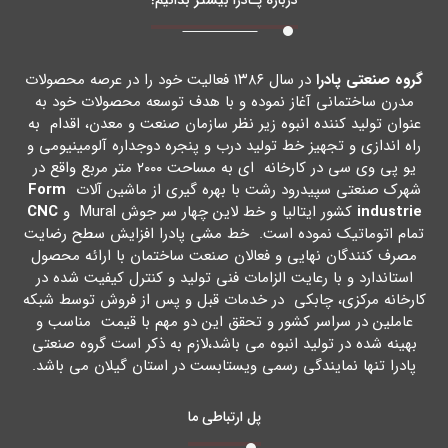
گروه صنعتی پادرا
در سال ۱۳۸۶ فعالیت خود را در عرصه محصولات
مدرن ساختمانی آغاز نموده و با هدف توسعه محصولات خود به
عنوان تولید کننده انبوه زیر نظر سازمان صنعت و معدن، اقدام به
راه اندازي و تجهیز خط تولید درب و پنجره دوجداره آلومینیومی و
یو پی وي سی در کارخانه اي به مساحت ۲۰۰۰ متر مربع واقع در
شهرك صنعتی سپیدرود رشت با بهره گیري از ماشین آلات
Form
industrie
کشور ایتالیا و خط لاین چهار سر جوش Mural و
CNC
تمام اتوماتیک نموده است. خط مشی پادرا افزایش سطح رضایت
مصرف کنندگان نهایی و فعالان صنعت ساختمان با ارائه محصول
استاندارد و با رعایت الزامات فنی تولید و کنترل کیفیت شده در
کارخانه مرکزي، چابکی در خدمات قبل و پس از فروش توسط شبکه
عاملین در سراسر کشور و تحقق این دو مهم با قیمت مناسب و
بهینه شده در تولید انبوه می باشد،لازم به ذکر است گروه صنعتی
پادرا تنها نمایندگی رسمی ویستابست در استان گیلان می باشد.
پل ارتباطی ما