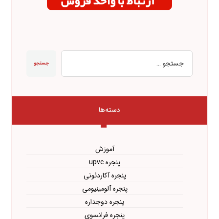
جستجو
دسته‌ها
آموزش
پنجره upvc
پنجره آکاردئونی
پنجره آلومینیومی
پنجره دوجداره
پنجره فرانسوی