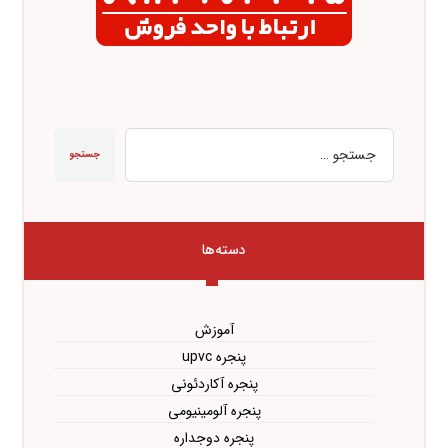
جستجو
دسته‌ها
آموزش
پنجره upvc
پنجره آکاردئونی
پنجره آلومینیومی
پنجره دوجداره