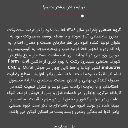
درباره پـادرا بیشتر بدانیم!
گروه صنعتی پادرا
در سال ۱۳۸۶ فعالیت خود را در عرصه محصولات
مدرن ساختمانی آغاز نموده و با هدف توسعه محصولات خود به
عنوان تولید کننده انبوه زیر نظر سازمان صنعت و معدن، اقدام به
راه اندازي و تجهیز خط تولید درب و پنجره دوجداره آلومینیومی و
یو پی وي سی در کارخانه اي به مساحت ۲۰۰۰ متر مربع واقع در
شهرك صنعتی سپیدرود رشت با بهره گیري از ماشین آلات
Form
industrie
کشور ایتالیا و خط لاین چهار سر جوش Mural و
CNC
تمام اتوماتیک نموده است. خط مشی پادرا افزایش سطح رضایت
مصرف کنندگان نهایی و فعالان صنعت ساختمان با ارائه محصول
استاندارد و با رعایت الزامات فنی تولید و کنترل کیفیت شده در
کارخانه مرکزي، چابکی در خدمات قبل و پس از فروش توسط شبکه
عاملین در سراسر کشور و تحقق این دو مهم با قیمت مناسب و
بهینه شده در تولید انبوه می باشد،لازم به ذکر است گروه صنعتی
پادرا تنها نمایندگی رسمی ویستابست در استان گیلان می باشد.
پل ارتباطی ما