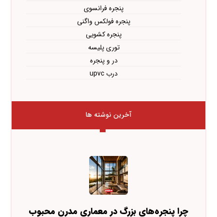
پنجره فرانسوی
پنجره فولکس واگنی
پنجره کشویی
توری پلیسه
در و پنجره
درب upvc
آخرین نوشته ها
چرا پنجره‌های بزرگ در معماری مدرن محبوب