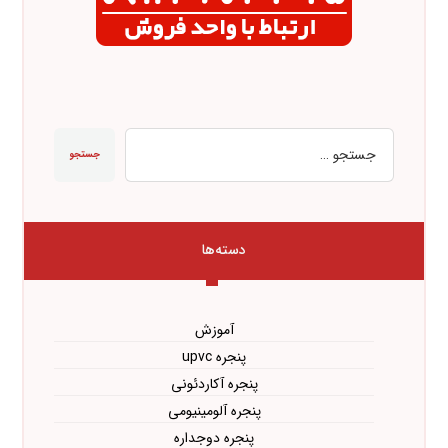
جستجو
دسته‌ها
آموزش
پنجره upvc
پنجره آکاردئونی
پنجره آلومینیومی
پنجره دوجداره