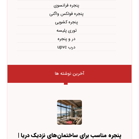
پنجره فرانسوی
پنجره فولکس واگنی
پنجره کشویی
توری پلیسه
در و پنجره
درب upvc
آخرین نوشته ها
پنجره مناسب برای ساختمان‌های نزدیک دریا |