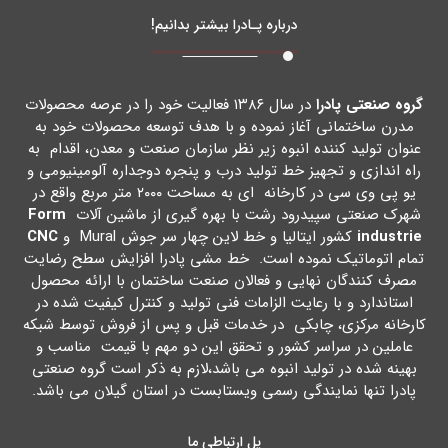
درباره پـادرا بیشتر بدانیم!
گروه صنعتی پادرا
در سال ۱۳۸۶ فعالیت خود را در عرصه محصولات
مدرن ساختمانی آغاز نموده و با هدف توسعه محصولات خود به
عنوان تولید کننده انبوه زیر نظر سازمان صنعت و معدن، اقدام به
راه اندازي و تجهیز خط تولید درب و پنجره دوجداره آلومینیومی و
یو پی وي سی در کارخانه اي به مساحت ۲۰۰۰ متر مربع واقع در
شهرك صنعتی سپیدرود رشت با بهره گیري از ماشین آلات
Form
industrie
کشور ایتالیا و خط لاین چهار سر جوش Mural و
CNC
تمام اتوماتیک نموده است. خط مشی پادرا افزایش سطح رضایت
مصرف کنندگان نهایی و فعالان صنعت ساختمان با ارائه محصول
استاندارد و با رعایت الزامات فنی تولید و کنترل کیفیت شده در
کارخانه مرکزي، چابکی در خدمات قبل و پس از فروش توسط شبکه
عاملین در سراسر کشور و تحقق این دو مهم با قیمت مناسب و
بهینه شده در تولید انبوه می باشد،لازم به ذکر است گروه صنعتی
پادرا تنها نمایندگی رسمی ویستابست در استان گیلان می باشد.
پل ارتباطی ما