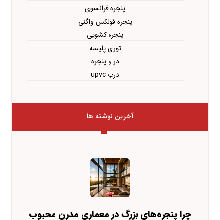
پنجره فرانسوی
پنجره فولکس واگنی
پنجره کشویی
توری پلیسه
در و پنجره
درب upvc
آخرین نوشته ها
چرا پنجره‌های بزرگ در معماری مدرن محبوب