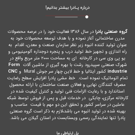
درباره پـادرا بیشتر بدانیم!
گروه صنعتی پادرا
در سال ۱۳۸۶ فعالیت خود را در عرصه محصولات
مدرن ساختمانی آغاز نموده و با هدف توسعه محصولات خود به
عنوان تولید کننده انبوه زیر نظر سازمان صنعت و معدن، اقدام به
راه اندازي و تجهیز خط تولید درب و پنجره دوجداره آلومینیومی و
یو پی وي سی در کارخانه اي به مساحت ۲۰۰۰ متر مربع واقع در
شهرك صنعتی سپیدرود رشت با بهره گیري از ماشین آلات
Form
industrie
کشور ایتالیا و خط لاین چهار سر جوش Mural و
CNC
تمام اتوماتیک نموده است. خط مشی پادرا افزایش سطح رضایت
مصرف کنندگان نهایی و فعالان صنعت ساختمان با ارائه محصول
استاندارد و با رعایت الزامات فنی تولید و کنترل کیفیت شده در
کارخانه مرکزي، چابکی در خدمات قبل و پس از فروش توسط شبکه
عاملین در سراسر کشور و تحقق این دو مهم با قیمت مناسب و
بهینه شده در تولید انبوه می باشد،لازم به ذکر است گروه صنعتی
پادرا تنها نمایندگی رسمی ویستابست در استان گیلان می باشد.
پل ارتباطی ما