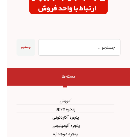
جستجو
دسته‌ها
آموزش
پنجره upvc
پنجره آکاردئونی
پنجره آلومینیومی
پنجره دوجداره