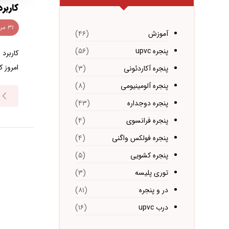
کاربر
۳۱ مرداد ۱۴۰۳
آموزش
(۴۶)
پنجره upvc
(۵۶)
کاربرد 
امروز ک
پنجره آکاردئونی
(۳)
پنجره آلومینیومی
(۸)
پنجره دوجداره
(۴۳)
پنجره فرانسوی
(۴)
پنجره فولکس واگنی
(۴)
پنجره کشویی
(۵)
توری پلیسه
(۳)
در و پنجره
(۸۱)
درب upvc
(۱۶)