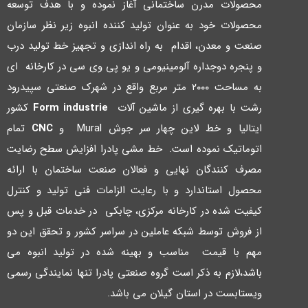
محصولات مدرن ساختمانی آغاز نموده و با هدف توسعه
محصولات خود به عنوان تولید کننده انبوه زیر نظر سازمان
صنعت و معدن، اقدام به راه اندازي و تجهیز خط تولید درب
و پنجره دوجداره آلومینیومی و یو پی وي سی در کارخانه اي
به مساحت ۲۰۰۰ متر مربع واقع در شهرك صنعتی سپیدرود
رشت با بهره گیري از ماشین آلات
Form industrie
کشور
ایتالیا و خط لاین چهار سر جوش Mural و
CNC
تمام
اتوماتیک نموده است. خط مشی پادرا افزایش سطح رضایت
مصرف کنندگان نهایی و فعالان صنعت ساختمان با ارائه
محصول استاندارد و با رعایت الزامات فنی تولید و کنترل
کیفیت شده در کارخانه مرکزي، چابکی در خدمات قبل و پس
از فروش توسط شبکه عاملین در سراسر کشور و تحقق این دو
مهم با قیمت مناسب و بهینه شده در تولید انبوه می
باشد،لازم به ذکر است گروه صنعتی پادرا تنها نمایندگی رسمی
ویستابست در استان گیلان می باشد.