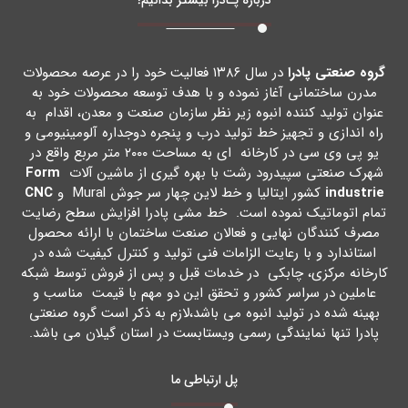
گروه صنعتی پادرا
در سال ۱۳۸۶ فعالیت خود را در عرصه محصولات
مدرن ساختمانی آغاز نموده و با هدف توسعه محصولات خود به
عنوان تولید کننده انبوه زیر نظر سازمان صنعت و معدن، اقدام به
راه اندازي و تجهیز خط تولید درب و پنجره دوجداره آلومینیومی و
یو پی وي سی در کارخانه اي به مساحت ۲۰۰۰ متر مربع واقع در
شهرك صنعتی سپیدرود رشت با بهره گیري از ماشین آلات
Form
industrie
کشور ایتالیا و خط لاین چهار سر جوش Mural و
CNC
تمام اتوماتیک نموده است. خط مشی پادرا افزایش سطح رضایت
مصرف کنندگان نهایی و فعالان صنعت ساختمان با ارائه محصول
استاندارد و با رعایت الزامات فنی تولید و کنترل کیفیت شده در
کارخانه مرکزي، چابکی در خدمات قبل و پس از فروش توسط شبکه
عاملین در سراسر کشور و تحقق این دو مهم با قیمت مناسب و
بهینه شده در تولید انبوه می باشد،لازم به ذکر است گروه صنعتی
پادرا تنها نمایندگی رسمی ویستابست در استان گیلان می باشد.
پل ارتباطی ما