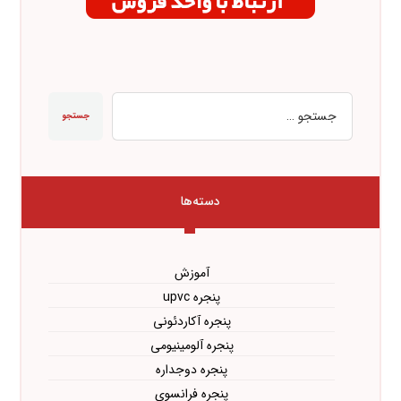
جستجو
دسته‌ها
آموزش
پنجره upvc
پنجره آکاردئونی
پنجره آلومینیومی
پنجره دوجداره
پنجره فرانسوی