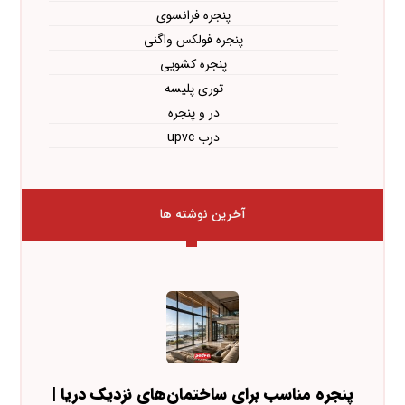
پنجره فرانسوی
پنجره فولکس واگنی
پنجره کشویی
توری پلیسه
در و پنجره
درب upvc
آخرین نوشته ها
پنجره مناسب برای ساختمان‌های نزدیک دریا |