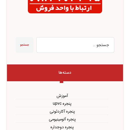
جستجو
دسته‌ها
آموزش
پنجره upvc
پنجره آکاردئونی
پنجره آلومینیومی
پنجره دوجداره