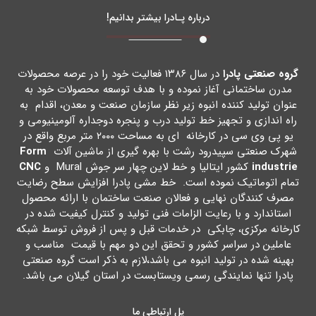
درباره پـادرا بیشتر بدانیم!
گروه صنعتی پادرا
در سال ۱۳۸۶ فعالیت خود را در عرصه محصولات
مدرن ساختمانی آغاز نموده و با هدف توسعه محصولات خود به
عنوان تولید کننده انبوه زیر نظر سازمان صنعت و معدن، اقدام به
راه اندازي و تجهیز خط تولید درب و پنجره دوجداره آلومینیومی و
یو پی وي سی در کارخانه اي به مساحت ۲۰۰۰ متر مربع واقع در
شهرك صنعتی سپیدرود رشت با بهره گیري از ماشین آلات
Form
industrie
کشور ایتالیا و خط لاین چهار سر جوش Mural و
CNC
تمام اتوماتیک نموده است. خط مشی پادرا افزایش سطح رضایت
مصرف کنندگان نهایی و فعالان صنعت ساختمان با ارائه محصول
استاندارد و با رعایت الزامات فنی تولید و کنترل کیفیت شده در
کارخانه مرکزي، چابکی در خدمات قبل و پس از فروش توسط شبکه
عاملین در سراسر کشور و تحقق این دو مهم با قیمت مناسب و
بهینه شده در تولید انبوه می باشد،لازم به ذکر است گروه صنعتی
پادرا تنها نمایندگی رسمی ویستابست در استان گیلان می باشد.
پل ارتباطی ما