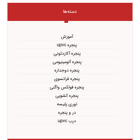
دسته‌ها
آموزش
پنجره upvc
پنجره آکاردئونی
پنجره آلومینیومی
پنجره دوجداره
پنجره فرانسوی
پنجره فولکس واگنی
پنجره کشویی
توری پلیسه
در و پنجره
درب upvc