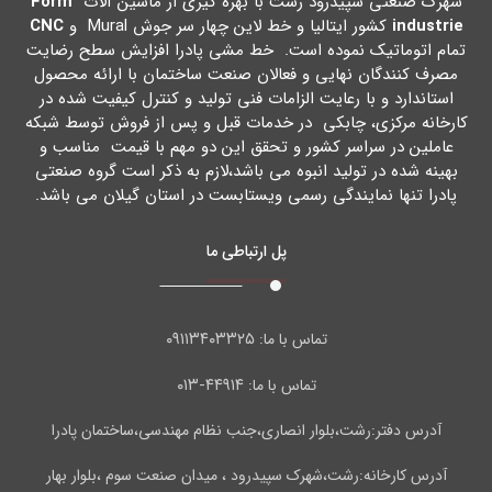
شهرك صنعتی سپیدرود رشت با بهره گیري از ماشین آلات
Form
industrie
کشور ایتالیا و خط لاین چهار سر جوش Mural و
CNC
تمام اتوماتیک نموده است. خط مشی پادرا افزایش سطح رضایت
مصرف کنندگان نهایی و فعالان صنعت ساختمان با ارائه محصول
استاندارد و با رعایت الزامات فنی تولید و کنترل کیفیت شده در
کارخانه مرکزي، چابکی در خدمات قبل و پس از فروش توسط شبکه
عاملین در سراسر کشور و تحقق این دو مهم با قیمت مناسب و
بهینه شده در تولید انبوه می باشد،لازم به ذکر است گروه صنعتی
پادرا تنها نمایندگی رسمی ویستابست در استان گیلان می باشد.
پل ارتباطی ما
۰۹۱۱۳۴۰۳۳۲۵
تماس با ما:
۴۴۹۱۴-۰۱۳
تماس با ما:
آدرس دفتر:رشت،بلوار انصاری،جنب نظام مهندسی،ساختمان پادرا
آدرس کارخانه:رشت،شهرک سپیدرود ، میدان صنعت سوم ،بلوار بهار