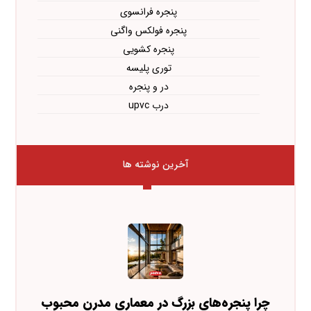
پنجره فرانسوی
پنجره فولکس واگنی
پنجره کشویی
توری پلیسه
در و پنجره
درب upvc
آخرین نوشته ها
چرا پنجره‌های بزرگ در معماری مدرن محبوب