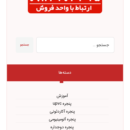
جستجو
دسته‌ها
آموزش
پنجره upvc
پنجره آکاردئونی
پنجره آلومینیومی
پنجره دوجداره