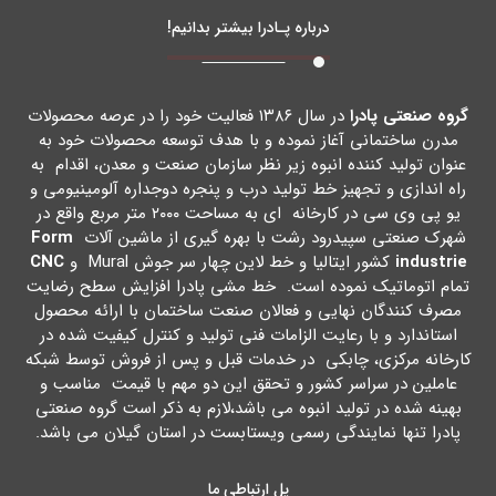
درباره پـادرا بیشتر بدانیم!
گروه صنعتی پادرا
در سال ۱۳۸۶ فعالیت خود را در عرصه محصولات
مدرن ساختمانی آغاز نموده و با هدف توسعه محصولات خود به
عنوان تولید کننده انبوه زیر نظر سازمان صنعت و معدن، اقدام به
راه اندازي و تجهیز خط تولید درب و پنجره دوجداره آلومینیومی و
یو پی وي سی در کارخانه اي به مساحت ۲۰۰۰ متر مربع واقع در
شهرك صنعتی سپیدرود رشت با بهره گیري از ماشین آلات
Form
industrie
کشور ایتالیا و خط لاین چهار سر جوش Mural و
CNC
تمام اتوماتیک نموده است. خط مشی پادرا افزایش سطح رضایت
مصرف کنندگان نهایی و فعالان صنعت ساختمان با ارائه محصول
استاندارد و با رعایت الزامات فنی تولید و کنترل کیفیت شده در
کارخانه مرکزي، چابکی در خدمات قبل و پس از فروش توسط شبکه
عاملین در سراسر کشور و تحقق این دو مهم با قیمت مناسب و
بهینه شده در تولید انبوه می باشد،لازم به ذکر است گروه صنعتی
پادرا تنها نمایندگی رسمی ویستابست در استان گیلان می باشد.
پل ارتباطی ما