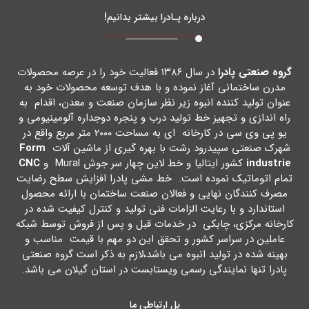
درباره پـادرا بیشتر بدانیم!
گروه صنعتی پادرا
در سال ۱۳۸۶ فعالیت خود را در عرصه محصولات
مدرن ساختمانی آغاز نموده و با هدف توسعه محصولات خود به
عنوان تولید کننده انبوه زیر نظر سازمان صنعت و معدن، اقدام به
راه اندازي و تجهیز خط تولید درب و پنجره دوجداره آلومینیومی و
یو پی وي سی در کارخانه اي به مساحت ۲۰۰۰ متر مربع واقع در
شهرك صنعتی سپیدرود رشت با بهره گیري از ماشین آلات
Form
industrie
کشور ایتالیا و خط لاین چهار سر جوش Mural و
CNC
تمام اتوماتیک نموده است. خط مشی پادرا افزایش سطح رضایت
مصرف کنندگان نهایی و فعالان صنعت ساختمان با ارائه محصول
استاندارد و با رعایت الزامات فنی تولید و کنترل کیفیت شده در
کارخانه مرکزي، چابکی در خدمات قبل و پس از فروش توسط شبکه
عاملین در سراسر کشور و تحقق این دو مهم با قیمت مناسب و
بهینه شده در تولید انبوه می باشد،لازم به ذکر است گروه صنعتی
پادرا تنها نمایندگی رسمی ویستابست در استان گیلان می باشد.
پل ارتباطی ما