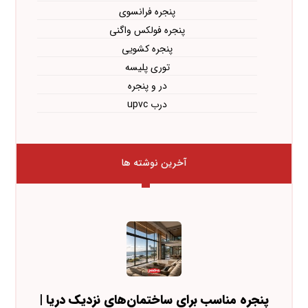
پنجره فرانسوی
پنجره فولکس واگنی
پنجره کشویی
توری پلیسه
در و پنجره
درب upvc
آخرین نوشته ها
پنجره مناسب برای ساختمان‌های نزدیک دریا |