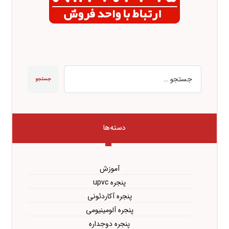
جستجو
دسته‌ها
آموزش
پنجره upvc
پنجره آکاردئونی
پنجره آلومینیومی
پنجره دوجداره