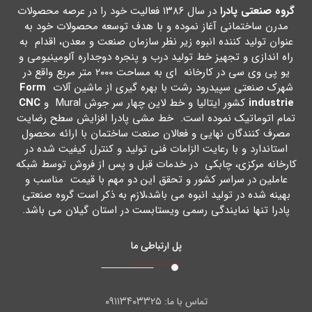
گروه صنعتی پادرا
در سال ۱۳۸۶ فعالیت خود را در عرصه محصولات
مدرن ساختمانی آغاز نموده و با هدف توسعه محصولات خود به
عنوان تولید کننده انبوه زیر نظر سازمان صنعت و معدن، اقدام به
راه اندازي و تجهیز خط تولید درب و پنجره دوجداره آلومینیومی و
یو پی وي سی در کارخانه اي به مساحت ۲۰۰۰ متر مربع واقع در
شهرك صنعتی سپیدرود رشت با بهره گیري از ماشین آلات
Form
industrie
کشور ایتالیا و خط لاین چهار سر جوش Mural و
CNC
تمام اتوماتیک نموده است. خط مشی پادرا افزایش سطح رضایت
مصرف کنندگان نهایی و فعالان صنعت ساختمان با ارائه محصول
استاندارد و با رعایت الزامات فنی تولید و کنترل کیفیت شده در
کارخانه مرکزي، چابکی در خدمات قبل و پس از فروش توسط شبکه
عاملین در سراسر کشور و تحقق این دو مهم با قیمت مناسب و
بهینه شده در تولید انبوه می باشد،لازم به ذکر است گروه صنعتی
پادرا تنها نمایندگی رسمی ویستابست در استان گیلان می باشد.
پل ارتباطی ما
۰۹۱۱۳۴۰۳۳۲۵
تماس با ما: